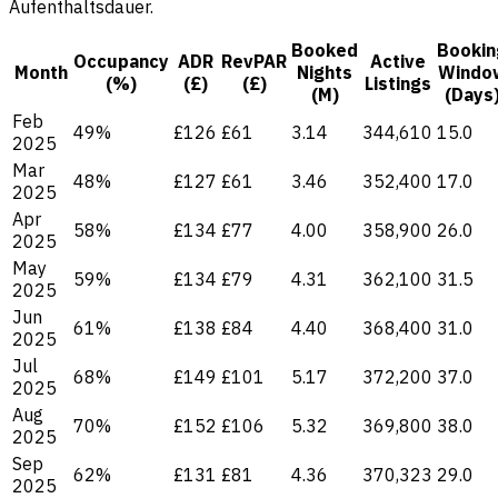
Aufenthaltsdauer.
Booked
Bookin
Occupancy
ADR
RevPAR
Active
Month
Nights
Windo
(%)
(£)
(£)
Listings
(M)
(Days
Feb
49%
£126
£61
3.14
344,610
15.0
2025
Mar
48%
£127
£61
3.46
352,400
17.0
2025
Apr
58%
£134
£77
4.00
358,900
26.0
2025
May
59%
£134
£79
4.31
362,100
31.5
2025
Jun
61%
£138
£84
4.40
368,400
31.0
2025
Jul
68%
£149
£101
5.17
372,200
37.0
2025
Aug
70%
£152
£106
5.32
369,800
38.0
2025
Sep
62%
£131
£81
4.36
370,323
29.0
2025