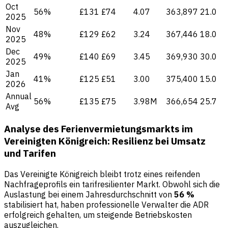
Oct
56%
£131
£74
4.07
363,897
21.0
2025
Nov
48%
£129
£62
3.24
367,446
18.0
2025
Dec
49%
£140
£69
3.45
369,930
30.0
2025
Jan
41%
£125
£51
3.00
375,400
15.0
2026
Annual
56%
£135
£75
3.98M
366,654
25.7
Avg
Analyse des Ferienvermietungsmarkts im
Vereinigten Königreich: Resilienz bei Umsatz
und Tarifen
Das Vereinigte Königreich bleibt trotz eines reifenden
Nachfrageprofils ein tarifresilienter Markt. Obwohl sich die
Auslastung bei einem Jahresdurchschnitt von
56 %
stabilisiert hat, haben professionelle Verwalter die ADR
erfolgreich gehalten, um steigende Betriebskosten
auszugleichen.