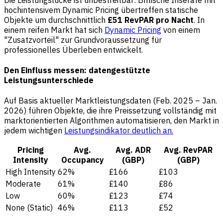
hochintensivem Dynamic Pricing übertreffen statische
Objekte um durchschnittlich
£51 RevPAR pro Nacht
. In
einem reifen Markt hat sich
Dynamic Pricing
von einem
"Zusatzvorteil" zur Grundvoraussetzung für
professionelles Überleben entwickelt.
Den Einfluss messen: datengestützte
Leistungsunterschiede
Auf Basis aktueller Marktleistungsdaten (Feb. 2025 – Jan.
2026) führen Objekte, die ihre Preissetzung vollständig mit
marktorientierten Algorithmen automatisieren, den Markt in
jedem wichtigen
Leistungsindikator deutlich an.
Pricing
Avg.
Avg. ADR
Avg. RevPAR
Intensity
Occupancy
(GBP)
(GBP)
High Intensity
62%
£166
£103
Moderate
61%
£140
£86
Low
60%
£123
£74
None (Static)
46%
£113
£52