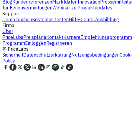
Blog
Kundenreferenzen
Marktdaten
Innovation
Pressemitteilu
für Ferienvermietungen
Webinar zu Produktupdates
Support
Demo buchen
Kostenlos testen
Hilfe-Center
Ausbildung
Firma
Über
PriceLabs
Preispläne
Kontakt
Karriere
Empfehlungsprogramm
Programm
Einloggen
Registrieren
@
PriceLabs
Sicherheit
Datenschutzerklärung
Nutzungsbedingungen
Cooki
Policy