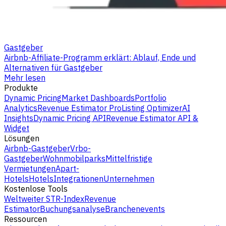
Gastgeber
Airbnb-Affiliate-Programm erklärt: Ablauf, Ende und
Alternativen für Gastgeber
Mehr lesen
Produkte
Dynamic Pricing
Market Dashboards
Portfolio
Analytics
Revenue Estimator Pro
Listing Optimizer
AI
Insights
Dynamic Pricing API
Revenue Estimator API &
Widget
Lösungen
Airbnb-Gastgeber
Vrbo-
Gastgeber
Wohnmobilparks
Mittelfristige
Vermietungen
Apart-
Hotels
Hotels
Integrationen
Unternehmen
Kostenlose Tools
Weltweiter STR-Index
Revenue
Estimator
Buchungsanalyse
Branchenevents
Ressourcen