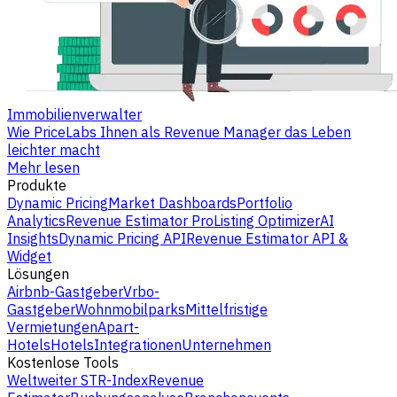
Immobilienverwalter
Wie PriceLabs Ihnen als Revenue Manager das Leben
leichter macht
Mehr lesen
Produkte
Dynamic Pricing
Market Dashboards
Portfolio
Analytics
Revenue Estimator Pro
Listing Optimizer
AI
Insights
Dynamic Pricing API
Revenue Estimator API &
Widget
Lösungen
Airbnb-Gastgeber
Vrbo-
Gastgeber
Wohnmobilparks
Mittelfristige
Vermietungen
Apart-
Hotels
Hotels
Integrationen
Unternehmen
Kostenlose Tools
Weltweiter STR-Index
Revenue