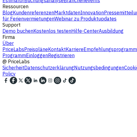
Estimator
Buchungsanalyse
Branchenevents
Ressourcen
Blog
Kundenreferenzen
Marktdaten
Innovation
Pressemitteilu
für Ferienvermietungen
Webinar zu Produktupdates
Support
Demo buchen
Kostenlos testen
Hilfe-Center
Ausbildung
Firma
Über
PriceLabs
Preispläne
Kontakt
Karriere
Empfehlungsprogramm
Programm
Einloggen
Registrieren
@
PriceLabs
Sicherheit
Datenschutzerklärung
Nutzungsbedingungen
Cooki
Policy