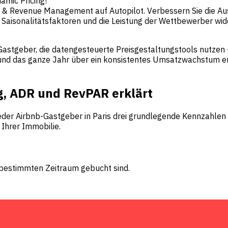
amic Pricing!
ing & Revenue Management auf Autopilot. Verbessern Sie die A
Saisonalitätsfaktoren und die Leistung der Wettbewerber wid
astgeber, die datengesteuerte Preisgestaltungstools nutzen 
und das ganze Jahr über ein konsistentes Umsatzwachstum erziel
g, ADR und RevPAR erklärt
s jeder Airbnb-Gastgeber in Paris drei grundlegende Kennzah
Ihrer Immobilie.
m bestimmten Zeitraum gebucht sind.