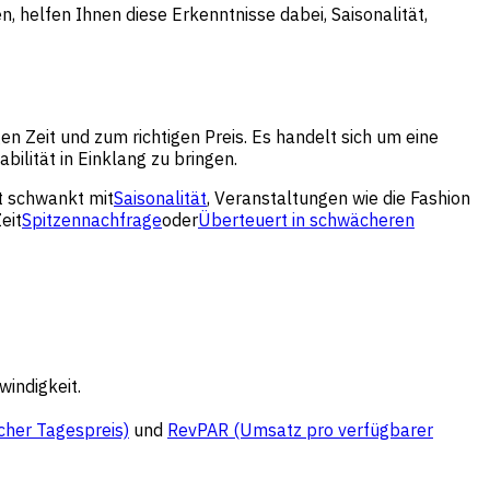
 helfen Ihnen diese Erkenntnisse dabei, Saisonalität,
n Zeit und zum richtigen Preis. Es handelt sich um eine
ilität in Einklang zu bringen.
dt schwankt mit
Saisonalität
, Veranstaltungen wie die Fashion
eit
Spitzennachfrage
oder
Überteuert in schwächeren
indigkeit.
cher Tagespreis)
und
RevPAR (Umsatz pro verfügbarer