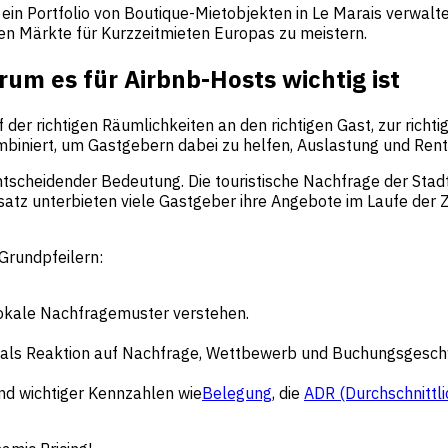
n Portfolio von Boutique-Mietobjekten in Le Marais verwalten,
n Märkte für Kurzzeitmieten Europas zu meistern.
m es für Airbnb-Hosts wichtig ist
richtigen Räumlichkeiten an den richtigen Gast, zur richtige
biniert, um Gastgebern dabei zu helfen, Auslastung und Rentab
entscheidender Bedeutung. Die touristische Nachfrage der Sta
atz unterbieten viele Gastgeber ihre Angebote im Laufe der Z
Grundpfeilern:
lokale Nachfragemuster verstehen.
e als Reaktion auf Nachfrage, Wettbewerb und Buchungsgeschw
d wichtiger Kennzahlen wie
Belegung
, die
ADR (Durchschnittli