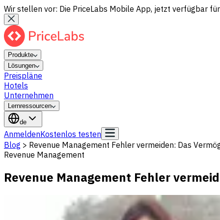
Wir stellen vor: Die PriceLabs Mobile App, jetzt verfügbar für
Produkte
Lösungen
Preispläne
Hotels
Unternehmen
Lernressourcen
de
Anmelden
Kostenlos testen
Blog
>
Revenue Management Fehler vermeiden: Das Vermögen
Revenue Management
Revenue Management Fehler vermeide