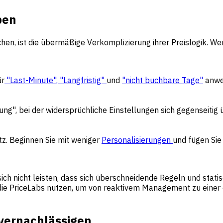
pen
en, ist die übermäßige Verkomplizierung ihrer Preislogik. Wenn
ür
"Last-Minute", "Langfristig"
und
"nicht buchbare Tage"
anwen
g", bei der widersprüchliche Einstellungen sich gegenseitig ü
tz. Beginnen Sie mit weniger
Personalisierungen
und fügen Sie
ch nicht leisten, dass sich überschneidende Regeln und stati
 die PriceLabs nutzen, um von reaktivem Management zu einer
 vernachlässigen