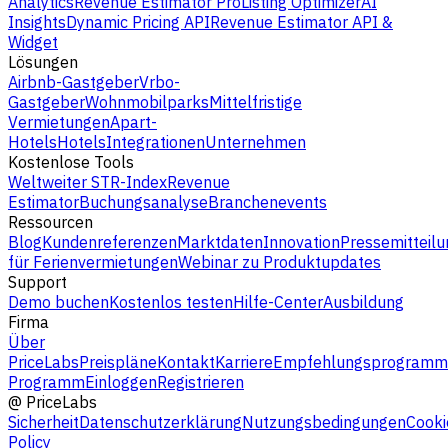
Analytics
Revenue Estimator Pro
Listing Optimizer
AI
Insights
Dynamic Pricing API
Revenue Estimator API &
Widget
Lösungen
Airbnb-Gastgeber
Vrbo-
Gastgeber
Wohnmobilparks
Mittelfristige
Vermietungen
Apart-
Hotels
Hotels
Integrationen
Unternehmen
Kostenlose Tools
Weltweiter STR-Index
Revenue
Estimator
Buchungsanalyse
Branchenevents
Ressourcen
Blog
Kundenreferenzen
Marktdaten
Innovation
Pressemitteilu
für Ferienvermietungen
Webinar zu Produktupdates
Support
Demo buchen
Kostenlos testen
Hilfe-Center
Ausbildung
Firma
Über
PriceLabs
Preispläne
Kontakt
Karriere
Empfehlungsprogramm
Programm
Einloggen
Registrieren
@
PriceLabs
Sicherheit
Datenschutzerklärung
Nutzungsbedingungen
Cooki
Policy