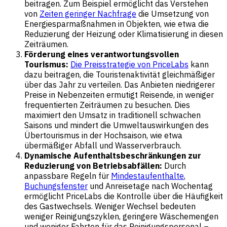
beitragen. Zum Beispiel ermöglicht das Verstehen
von
Zeiten geringer Nachfrage
die Umsetzung von
Energiesparmaßnahmen in Objekten, wie etwa die
Reduzierung der Heizung oder Klimatisierung in diesen
Zeiträumen.
Förderung eines verantwortungsvollen
Tourismus:
Die Preisstrategie von PriceLabs
kann
dazu beitragen, die Touristenaktivität gleichmäßiger
über das Jahr zu verteilen. Das Anbieten niedrigerer
Preise in Nebenzeiten ermutigt Reisende, in weniger
frequentierten Zeiträumen zu besuchen. Dies
maximiert den Umsatz in traditionell schwachen
Saisons und mindert die Umweltauswirkungen des
Übertourismus in der Hochsaison, wie etwa
übermäßiger Abfall und Wasserverbrauch.
Dynamische Aufenthaltsbeschränkungen zur
Reduzierung von Betriebsabfällen:
Durch
anpassbare Regeln für
Mindestaufenthalte
,
Buchungsfenster
und Anreisetage nach Wochentag
ermöglicht PriceLabs die Kontrolle über die Häufigkeit
des Gastwechsels. Weniger Wechsel bedeuten
weniger Reinigungszyklen, geringere Wäschemengen
und weniger Fahrten für das Reinigungspersonal –