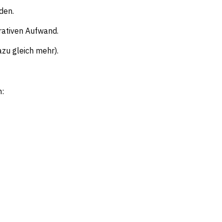
den.
rativen Aufwand.
zu gleich mehr).
n: