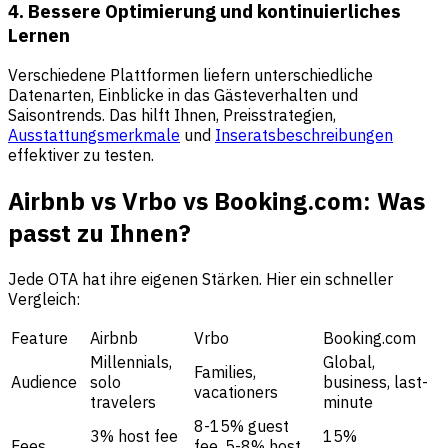
4. Bessere Optimierung und kontinuierliches
Lernen
Verschiedene Plattformen liefern unterschiedliche
Datenarten, Einblicke in das Gästeverhalten und
Saisontrends. Das hilft Ihnen, Preisstrategien,
Ausstattungsmerkmale
und
Inseratsbeschreibungen
effektiver zu testen.
Airbnb vs Vrbo vs Booking.com: Was
passt zu Ihnen?
Jede OTA hat ihre eigenen Stärken. Hier ein schneller
Vergleich:
Feature
Airbnb
Vrbo
Booking.com
Millennials,
Global,
Families,
Audience
solo
business, last-
vacationers
travelers
minute
8-15% guest
3% host fee
15%
Fees
fee, 5-8% host