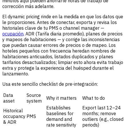
minutos aquí pueden ahorrarte horas de trabajo de
corrección más adelante.
El dynamic pricing rinde en la medida en que los datos que
le proporciones. Antes de conectar, exporta y revisa los
historiales clave de tu PMS o channel manager —
ocupación,
ADR (Tarifa diaria promedio), planes de precios
y mapeos de habitaciones — y corrige las inconsistencias
que puedan causar errores de precios o de mapeo. Los
hoteles pequeños con frecuencia heredan nombres de
habitaciones anticuados, listados duplicados y planes
tarifarios desactualizados; limpiar esto ahora evita trabajo
extra y protege la experiencia del huésped durante el
lanzamiento.
Usa este sencillo checklist de pre-integración:
Data
Source
Why it matters
What to do
asset
system
Establishes
Export last 12–24
Historical
baselines for
months; remove
occupancy
PMS
demand and
outliers (e.g., closed
& ADR
rate sensitivity
periods)