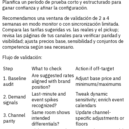
Planifica un período de prueba corto y estructurado para
ganar confianza y afinar la configuración.
Recomendamos una ventana de validación de 2 a 4
semanas en modo monitor o con sincronización limitada.
Compara las tarifas sugeridas vs. las reales y el pickup;
revisa las páginas de tus canales para verificar paridad y
visibilidad; ajusta precios base, sensibilidad y conjuntos de
competencia según sea necesario.
Flujo de validación:
Step
What to check
Action if off-target
Are suggested rates
1. Baseline
Adjust base price and
aligned with brand
audit
minimums/maximums
position?
Last-minute and
Tweak dynamic
2. Demand
event spikes
sensitivity; enrich event
signals
recognized?
calendars
Same room shows
Update channel-
3. Channel
intended
specific adjustments or
parity
differentials?
floors