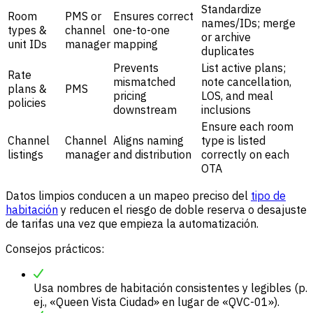
Standardize
Room
PMS or
Ensures correct
names/IDs; merge
types &
channel
one-to-one
or archive
unit IDs
manager
mapping
duplicates
Prevents
List active plans;
Rate
mismatched
note cancellation,
plans &
PMS
pricing
LOS, and meal
policies
downstream
inclusions
Ensure each room
Channel
Channel
Aligns naming
type is listed
listings
manager
and distribution
correctly on each
OTA
Datos limpios conducen a un mapeo preciso del
tipo de
habitación
y reducen el riesgo de doble reserva o desajuste
de tarifas una vez que empieza la automatización.
Consejos prácticos:
Usa nombres de habitación consistentes y legibles (p.
ej., «Queen Vista Ciudad» en lugar de «QVC-01»).