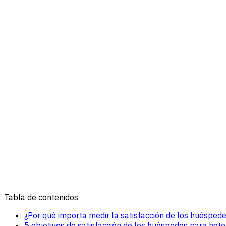
Tabla de contenidos
¿Por qué importa medir la satisfacción de los huésped
5 objetivos de satisfacción de los huéspedes para hote