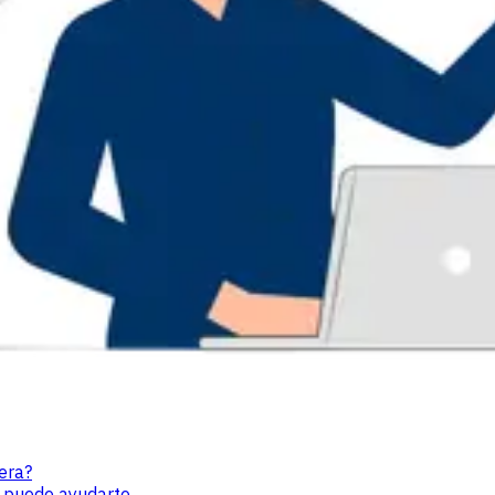
era?
a puede ayudarte