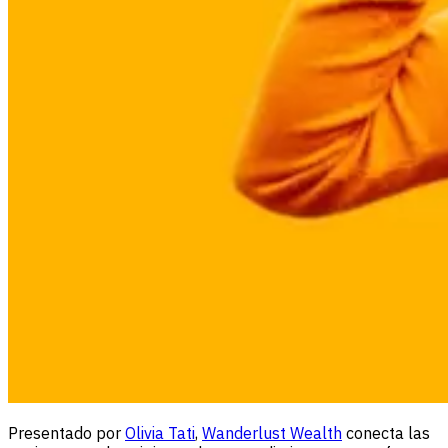
Presentado por
Olivia Tati
,
Wanderlust Wealth
conecta las