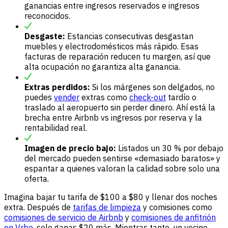
ganancias entre ingresos reservados e ingresos
reconocidos.
Desgaste:
Estancias consecutivas desgastan
muebles y electrodomésticos más rápido. Esas
facturas de reparación reducen tu margen, así que
alta ocupación no garantiza alta ganancia.
Extras perdidos:
Si los márgenes son delgados, no
puedes
vender
extras como
check-out
tardío o
traslado al aeropuerto sin perder dinero. Ahí está la
brecha entre Airbnb vs ingresos por reserva y la
rentabilidad real.
Imagen de precio bajo:
Listados un 30 % por debajo
del mercado pueden sentirse «demasiado baratos» y
espantar a quienes valoran la calidad sobre solo una
oferta.
Imagina bajar tu tarifa de $100 a $80 y llenar dos noches
extra. Después de
tarifas de limpieza
y comisiones como
comisiones de servicio de Airbnb
y
comisiones de anfitrión
en Vrbo
, solo ganas $20 más. Mientras tanto, un vecino