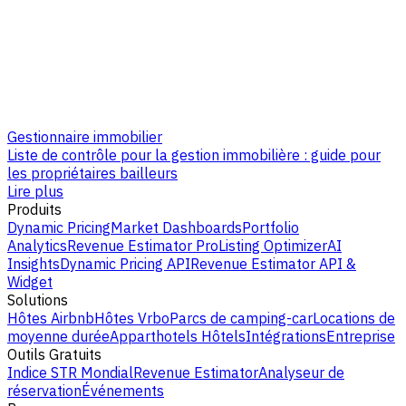
Gestionnaire immobilier
Liste de contrôle pour la gestion immobilière : guide pour
les propriétaires bailleurs
Lire plus
Produits
Dynamic Pricing
Market Dashboards
Portfolio
Analytics
Revenue Estimator Pro
Listing Optimizer
AI
Insights
Dynamic Pricing API
Revenue Estimator API &
Widget
Solutions
Hôtes Airbnb
Hôtes Vrbo
Parcs de camping-car
Locations de
moyenne durée
Apparthotels
Hôtels
Intégrations
Entreprise
Outils Gratuits
Indice STR Mondial
Revenue Estimator
Analyseur de
réservation
Événements