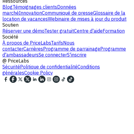
Ressources
Blog
Témoignages clients
Données
marché
Innovation
Communiqué de presse
Glossaire de la
location de vacances
Webinaire de mises à jour du produit
Soutien
Réserver une démo
Tester gratuit
Centre d'aide
Formation
Société
À propos de PriceLabs
Tarifs
Nous
contacter
Carrières
Programme de parrainage
Programme
d'ambassadeurs
Se connecter
S'inscrire
@
PriceLabs
Sécurité
Politique de confidentialité
Conditions
générales
Cookie Policy