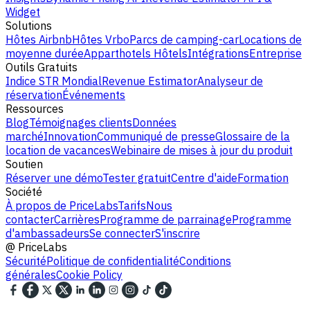
Widget
Solutions
Hôtes Airbnb
Hôtes Vrbo
Parcs de camping-car
Locations de
moyenne durée
Apparthotels
Hôtels
Intégrations
Entreprise
Outils Gratuits
Indice STR Mondial
Revenue Estimator
Analyseur de
réservation
Événements
Ressources
Blog
Témoignages clients
Données
marché
Innovation
Communiqué de presse
Glossaire de la
location de vacances
Webinaire de mises à jour du produit
Soutien
Réserver une démo
Tester gratuit
Centre d'aide
Formation
Société
À propos de PriceLabs
Tarifs
Nous
contacter
Carrières
Programme de parrainage
Programme
d'ambassadeurs
Se connecter
S'inscrire
@
PriceLabs
Sécurité
Politique de confidentialité
Conditions
générales
Cookie Policy