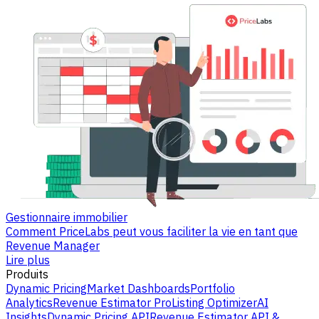
Gestionnaire immobilier
Comment PriceLabs peut vous faciliter la vie en tant que
Revenue Manager
Lire plus
Produits
Dynamic Pricing
Market Dashboards
Portfolio
Analytics
Revenue Estimator Pro
Listing Optimizer
AI
Insights
Dynamic Pricing API
Revenue Estimator API &