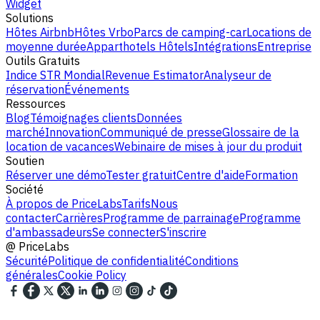
Widget
Solutions
Hôtes Airbnb
Hôtes Vrbo
Parcs de camping-car
Locations de
moyenne durée
Apparthotels
Hôtels
Intégrations
Entreprise
Outils Gratuits
Indice STR Mondial
Revenue Estimator
Analyseur de
réservation
Événements
Ressources
Blog
Témoignages clients
Données
marché
Innovation
Communiqué de presse
Glossaire de la
location de vacances
Webinaire de mises à jour du produit
Soutien
Réserver une démo
Tester gratuit
Centre d'aide
Formation
Société
À propos de PriceLabs
Tarifs
Nous
contacter
Carrières
Programme de parrainage
Programme
d'ambassadeurs
Se connecter
S'inscrire
@
PriceLabs
Sécurité
Politique de confidentialité
Conditions
générales
Cookie Policy