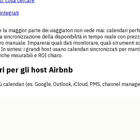
zi: cosa cercare
integrati
he la maggior parte dei viaggiatori non vede mai: calendari perf
sincronizzazione della disponibilità in tempo reale con prezzi 
o manuale. Imparerai quali dati monitorare, quali strumenti sce
In sintesi: i grandi host usano calendari sincronizzati per man
iche misurabili e ROI chiaro.
i per gli host Airbnb
iù calendari (es. Google, Outlook, iCloud, PMS, channel manager)