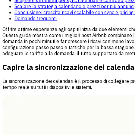
Scegliere strumenti per sync calendari e controllo prez
Scalare la strategia calendario e prezzi per più annunci
Conclusione: crescita ricavi scalabile con sync e pricing 
Domande frequenti
Offrire ottime esperienze agli ospiti inizia da due elementi c
Questa guida mostra come i migliori host Airbnb combinano la 
domanda in pochi minuti e far crescere i ricavi con meno lavor
configurazione passo passo e tattiche per la bassa stagione. 
adeguare le tariffe alla domanda, il tutto supportato da metr
Capire la sincronizzazione dei calendar
La sincronizzazione dei calendari è il processo di collegare p
tempo reale su tutti i dispositivi e sistemi.