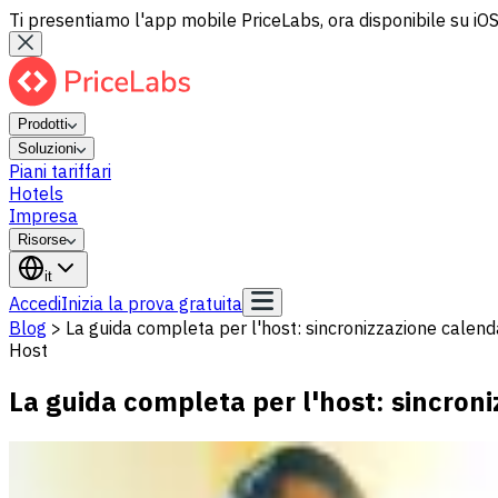
Ti presentiamo l'app mobile PriceLabs, ora disponibile su iOS
Prodotti
Soluzioni
Piani tariffari
Hotels
Impresa
Risorse
it
Accedi
Inizia la prova gratuita
Blog
>
La guida completa per l'host: sincronizzazione calenda
Host
La guida completa per l'host: sincroni