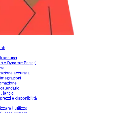
bnb
li annunci
ri e Dynamic Pricing
sse
zazione accurata
 integrazioni
tomazione
 calendario
l lancio
rezzi e disponibilità
zzare l'utilizzo