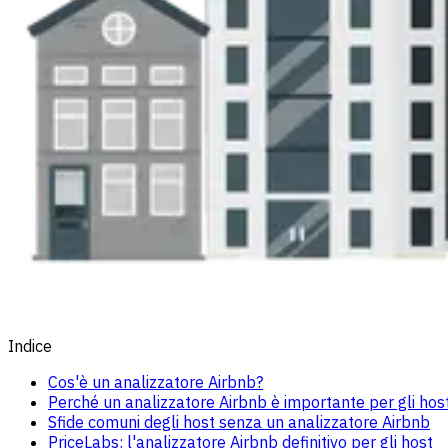
Indice
Cos'è un analizzatore Airbnb?
Perché un analizzatore Airbnb è importante per gli hos
Sfide comuni degli host senza un analizzatore Airbnb
PriceLabs: l'analizzatore Airbnb definitivo per gli host