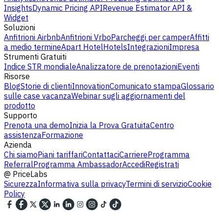
Insights
Dynamic Pricing API
Revenue Estimator API &
Widget
Soluzioni
Anfitrioni Airbnb
Anfitrioni Vrbo
Parcheggi per camper
Affitti
a medio termine
Apart Hotel
Hotels
Integrazioni
Impresa
Strumenti Gratuiti
Indice STR mondiale
Analizzatore de prenotazioni
Eventi
Risorse
Blog
Storie di clienti
Innovation
Comunicato stampa
Glossario
sulle case vacanza
Webinar sugli aggiornamenti del
prodotto
Supporto
Prenota una demo
Inizia la Prova Gratuita
Centro
assistenza
Formazione
Azienda
Chi siamo
Piani tariffari
Contattaci
Carriere
Programma
Referral
Programma Ambassador
Accedi
Registrati
@
PriceLabs
Sicurezza
Informativa sulla privacy
Termini di servizio
Cookie
Policy