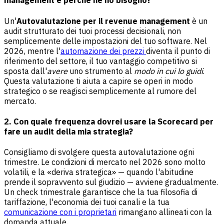
management e perché ne ho bisogno?
Un'
Autovalutazione per il revenue management
è un
audit strutturato dei tuoi processi decisionali, non
semplicemente delle impostazioni del tuo software. Nel
2026, mentre l'
automazione dei prezzi
diventa il punto di
riferimento del settore, il tuo vantaggio competitivo si
sposta dall'
avere
uno strumento al
modo in cui lo guidi
.
Questa valutazione ti aiuta a capire se operi in modo
strategico o se reagisci semplicemente al rumore del
mercato.
2. Con quale frequenza dovrei usare la Scorecard per
fare un audit della mia strategia?
Consigliamo di svolgere questa autovalutazione ogni
trimestre. Le condizioni di mercato nel 2026 sono molto
volatili, e la «deriva strategica» — quando l'abitudine
prende il sopravvento sul giudizio — avviene gradualmente.
Un check trimestrale garantisce che la tua filosofia di
tariffazione, l'economia dei tuoi canali e la tua
comunicazione con i proprietari
rimangano allineati con la
domanda attuale.