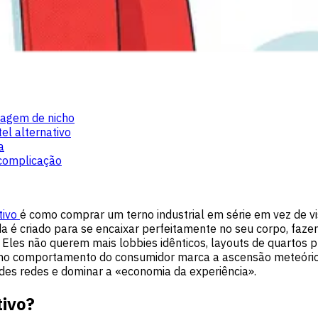
dagem de nicho
el alternativo
a
 complicação
tivo
é como comprar um terno industrial em série em vez de visi
a é criado para se encaixar perfeitamente no seu corpo, fazen
 Eles não querem mais lobbies idênticos, layouts de quartos 
no comportamento do consumidor marca a ascensão meteórica 
des redes e dominar a «economia da experiência».
tivo?