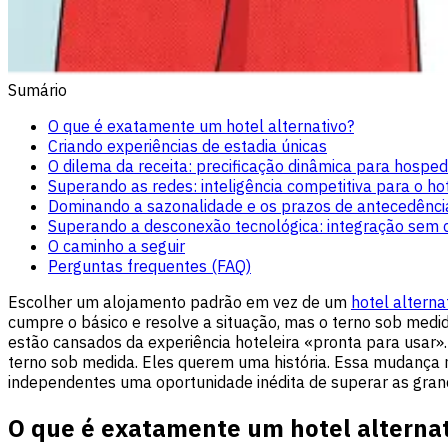
Sumário
O que é exatamente um hotel alternativo?
Criando experiências de estadia únicas
O dilema da receita: precificação dinâmica para hospe
Superando as redes: inteligência competitiva para o hot
Dominando a sazonalidade e os prazos de antecedênci
Superando a desconexão tecnológica: integração sem
O caminho a seguir
Perguntas frequentes (FAQ)
Escolher um alojamento padrão em vez de um
hotel alterna
cumpre o básico e resolve a situação, mas o terno sob medid
estão cansados da experiência hoteleira «pronta para usar».
terno sob medida. Eles querem uma história. Essa mudança 
independentes uma oportunidade inédita de superar as gran
O que é exatamente um hotel alterna