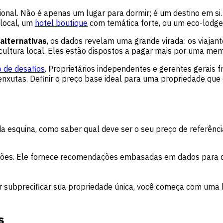
ional. Não é apenas um lugar para dormir; é um destino em si
 local, um
hotel boutique
com temática forte, ou um eco-lodge 
lternativas
, os dados revelam uma grande virada: os viaja
cultura local. Eles estão dispostos a pagar mais por uma mem
o de desafios
. Proprietários independentes e gerentes gerai
nxutas. Definir o preço base ideal para uma propriedade que 
a esquina, como saber qual deve ser o seu preço de referênci
ções. Ele fornece recomendações embasadas em dados para de
ar subprecificar sua propriedade única, você começa com uma 
s