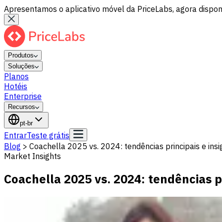
Apresentamos o aplicativo móvel da PriceLabs, agora disponí
Produtos
Soluções
Planos
Hotéis
Enterprise
Recursos
pt-br
Entrar
Teste grátis
Blog
>
Coachella 2025 vs. 2024: tendências principais e ins
Market Insights
Coachella 2025 vs. 2024: tendências p