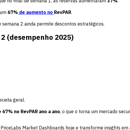
ue no final de semana 1, as reservas aumentaram
37%
.
o um
67%
de aumento no
RevPAR
.
e semana 2 ainda permite descontos estratégicos.
a 2 (desempenho 2025)
ceita geral.
 67% no RevPAR ano a ano
, o que o torna um mercado secun
PriceLabs Market Dashboards hoje e transforme insights em 