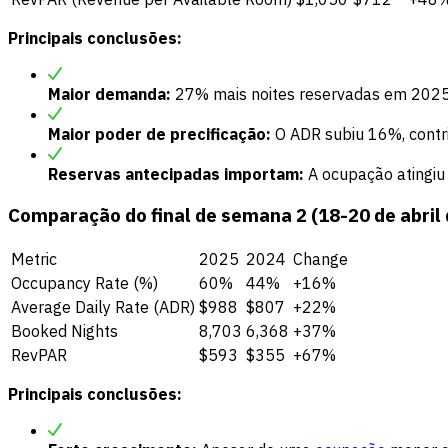
Principais conclusões:
Maior demanda:
27% mais noites reservadas em 2025
Maior poder de precificação:
O ADR subiu 16%, contr
Reservas antecipadas importam:
A ocupação atingi
Comparação do final de semana 2 (18-20 de abril d
Metric
2025
2024
Change
Occupancy Rate (%)
60%
44%
+16%
Average Daily Rate (ADR)
$988
$807
+22%
Booked Nights
8,703
6,368
+37%
RevPAR
$593
$355
+67%
Principais conclusões: