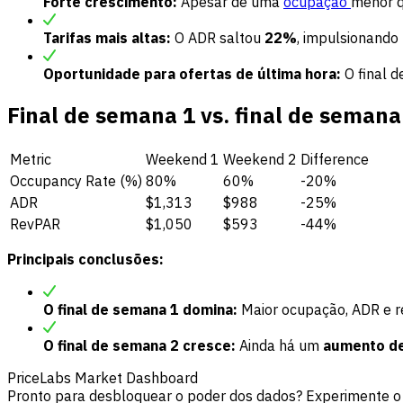
Forte crescimento:
Apesar de uma
ocupação
menor q
Tarifas mais altas:
O ADR saltou
22%
, impulsionand
Oportunidade para ofertas de última hora:
O final d
Final de semana 1 vs. final de seman
Metric
Weekend 1
Weekend 2
Difference
Occupancy Rate (%)
80%
60%
-20%
ADR
$1,313
$988
-25%
RevPAR
$1,050
$593
-44%
Principais conclusões:
O final de semana 1 domina:
Maior ocupação, ADR e re
O final de semana 2 cresce:
Ainda há um
aumento de
PriceLabs Market Dashboard
Pronto para desbloquear o poder dos dados? Experimente o 