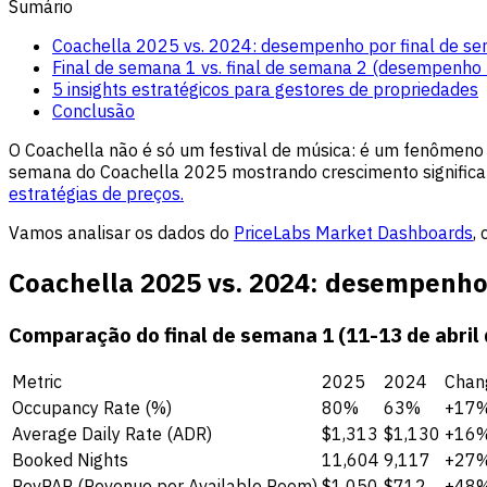
Sumário
Coachella 2025 vs. 2024: desempenho por final de s
Final de semana 1 vs. final de semana 2 (desempenho
5 insights estratégicos para gestores de propriedades
Conclusão
O Coachella não é só um festival de música: é um fenômeno 
semana do Coachella 2025 mostrando crescimento significat
estratégias de preços.
Vamos analisar os dados do
PriceLabs Market Dashboards
,
Coachella 2025 vs. 2024: desempenho
Comparação do final de semana 1 (11-13 de abril d
Metric
2025
2024
Chan
Occupancy Rate (%)
80%
63%
+17
Average Daily Rate (ADR)
$1,313
$1,130
+16
Booked Nights
11,604
9,117
+27
RevPAR (Revenue per Available Room)
$1,050
$712
+48