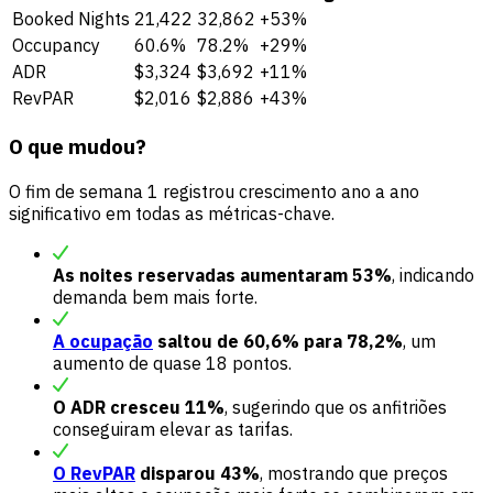
Booked Nights
21,422
32,862
+53%
Occupancy
60.6%
78.2%
+29%
ADR
$3,324
$3,692
+11%
RevPAR
$2,016
$2,886
+43%
O que mudou?
O fim de semana 1 registrou crescimento ano a ano
significativo em todas as métricas-chave.
As noites reservadas aumentaram 53%
, indicando
demanda bem mais forte.
A ocupação
saltou de 60,6% para 78,2%
, um
aumento de quase 18 pontos.
O ADR cresceu 11%
, sugerindo que os anfitriões
conseguiram elevar as tarifas.
O RevPAR
disparou 43%
, mostrando que preços