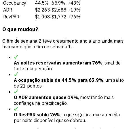
Occupancy
44.5%
65.9%
+48%
ADR
$2,263
$2,688
+19%
RevPAR
$1,008
$1,772
+76%
O que mudou?
O fim de semana 2 teve crescimento ano a ano ainda mais
marcante que o fim de semana 1.
As noites reservadas aumentaram 76%
, sinal de
forte recuperação.
A ocupação subiu de 44,5% para 65,9%
, um salto
de 21 pontos.
O ADR aumentou quase 19%
, mostrando mais
confiança na precificação.
O RevPAR subiu 76%
, o que significa que a receita
por noite disponível quase dobrou.