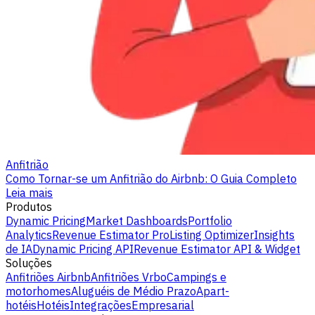
Anfitrião
Como Tornar-se um Anfitrião do Airbnb: O Guia Completo
Leia mais
Produtos
Dynamic Pricing
Market Dashboards
Portfolio
Analytics
Revenue Estimator Pro
Listing Optimizer
Insights
de IA
Dynamic Pricing API
Revenue Estimator API & Widget
Soluções
Anfitriões Airbnb
Anfitriões Vrbo
Campings e
motorhomes
Aluguéis de Médio Prazo
Apart-
hotéis
Hotéis
Integrações
Empresarial