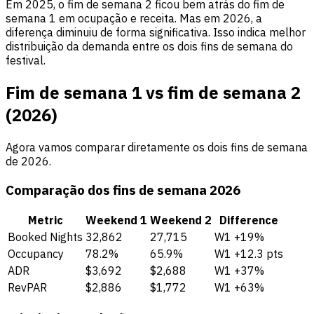
Em 2025, o fim de semana 2 ficou bem atrás do fim de
semana 1 em ocupação e receita. Mas em 2026, a
diferença diminuiu de forma significativa. Isso indica melhor
distribuição da demanda entre os dois fins de semana do
festival.
Fim de semana 1 vs fim de semana 2
(2026)
Agora vamos comparar diretamente os dois fins de semana
de 2026.
Comparação dos fins de semana 2026
Metric
Weekend 1
Weekend 2
Difference
Booked Nights
32,862
27,715
W1 +19%
Occupancy
78.2%
65.9%
W1 +12.3 pts
ADR
$3,692
$2,688
W1 +37%
RevPAR
$2,886
$1,772
W1 +63%