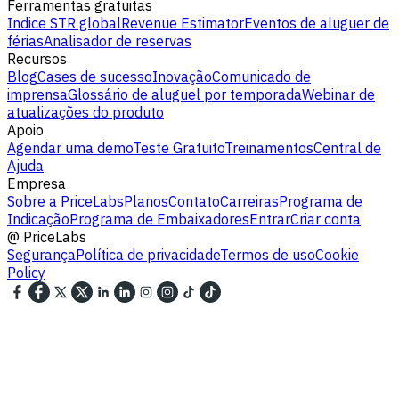
Ferramentas gratuitas
Indice STR global
Revenue Estimator
Eventos de aluguer de
férias
Analisador de reservas
Recursos
Blog
Cases de sucesso
Inovação
Comunicado de
imprensa
Glossário de aluguel por temporada
Webinar de
atualizações do produto
Apoio
Agendar uma demo
Teste Gratuito
Treinamentos
Central de
Ajuda
Empresa
Sobre a PriceLabs
Planos
Contato
Carreiras
Programa de
Indicação
Programa de Embaixadores
Entrar
Criar conta
@
PriceLabs
Segurança
Política de privacidade
Termos de uso
Cookie
Policy