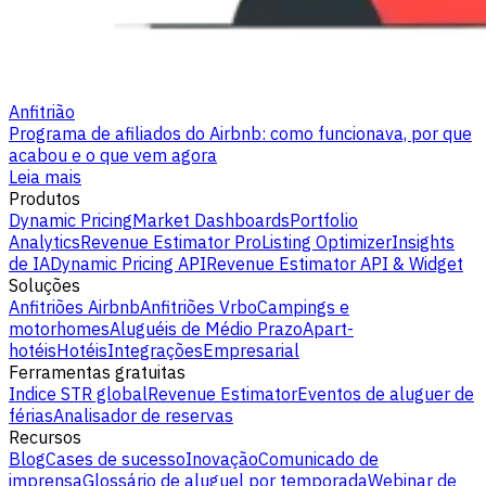
Anfitrião
Programa de afiliados do Airbnb: como funcionava, por que
acabou e o que vem agora
Leia mais
Produtos
Dynamic Pricing
Market Dashboards
Portfolio
Analytics
Revenue Estimator Pro
Listing Optimizer
Insights
de IA
Dynamic Pricing API
Revenue Estimator API & Widget
Soluções
Anfitriões Airbnb
Anfitriões Vrbo
Campings e
motorhomes
Aluguéis de Médio Prazo
Apart-
hotéis
Hotéis
Integrações
Empresarial
Ferramentas gratuitas
Indice STR global
Revenue Estimator
Eventos de aluguer de
férias
Analisador de reservas
Recursos
Blog
Cases de sucesso
Inovação
Comunicado de
imprensa
Glossário de aluguel por temporada
Webinar de