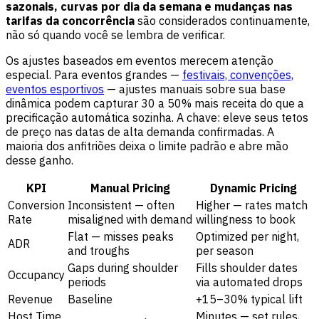
sazonais, curvas por dia da semana e mudanças nas
tarifas da concorrência
são considerados continuamente,
não só quando você se lembra de verificar.
Os ajustes baseados em eventos merecem atenção
especial. Para eventos grandes —
festivais, convenções,
eventos esportivos
— ajustes manuais sobre sua base
dinâmica podem capturar 30 a 50% mais receita do que a
precificação automática sozinha. A chave: eleve seus tetos
de preço nas datas de alta demanda confirmadas. A
maioria dos anfitriões deixa o limite padrão e abre mão
desse ganho.
KPI
Manual Pricing
Dynamic Pricing
Conversion
Inconsistent — often
Higher — rates match
Rate
misaligned with demand
willingness to book
Flat — misses peaks
Optimized per night,
ADR
and troughs
per season
Gaps during shoulder
Fills shoulder dates
Occupancy
periods
via automated drops
Revenue
Baseline
+15–30% typical lift
Host Time
Minutes — set rules,