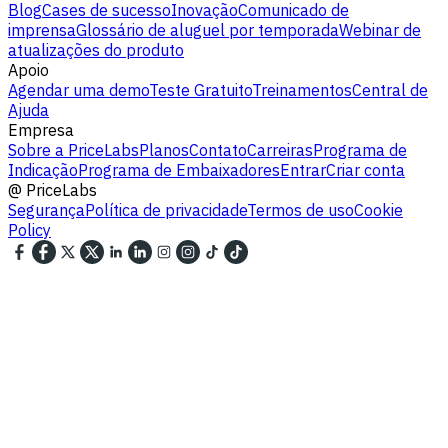
Blog
Cases de sucesso
Inovação
Comunicado de
imprensa
Glossário de aluguel por temporada
Webinar de
atualizações do produto
Apoio
Agendar uma demo
Teste Gratuito
Treinamentos
Central de
Ajuda
Empresa
Sobre a PriceLabs
Planos
Contato
Carreiras
Programa de
Indicação
Programa de Embaixadores
Entrar
Criar conta
@
PriceLabs
Segurança
Política de privacidade
Termos de uso
Cookie
Policy