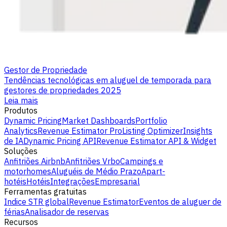
Gestor de Propriedade
Tendências tecnológicas em aluguel de temporada para
gestores de propriedades 2025
Leia mais
Produtos
Dynamic Pricing
Market Dashboards
Portfolio
Analytics
Revenue Estimator Pro
Listing Optimizer
Insights
de IA
Dynamic Pricing API
Revenue Estimator API & Widget
Soluções
Anfitriões Airbnb
Anfitriões Vrbo
Campings e
motorhomes
Aluguéis de Médio Prazo
Apart-
hotéis
Hotéis
Integrações
Empresarial
Ferramentas gratuitas
Indice STR global
Revenue Estimator
Eventos de aluguer de
férias
Analisador de reservas
Recursos