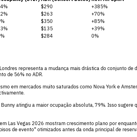
14%
$290
+385%
32%
$263
+70%
3%
$350
+85%
63%
$135
+39%
1%
$284
0%
m Londres representa a mudança mais drástica do conjunto d
nto de 56% no ADR.
mo em mercados muito saturados como Nova York e Amsterdã
ctivamente.
 Bunny atingiu a maior ocupação absoluta, 79%. Isso sugere 
 em Las Vegas 2026 mostram crescimento plano por enquanto.
"pisos de evento" otimizados antes da onda principal de reserv