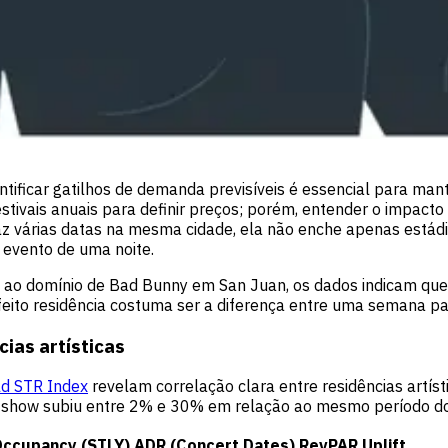
ntificar gatilhos de demanda previsíveis é essencial para man
tivais anuais para definir preços; porém, entender o impacto
az várias datas na mesma cidade, ela não enche apenas está
evento de uma noite.
 ao domínio de Bad Bunny em San Juan, os dados indicam que
 efeito residência costuma ser a diferença entre uma semana 
ias artísticas
d STR Index
revelam correlação clara entre residências artísti
 show subiu entre 2% e 30% em relação ao mesmo período do
ccupancy (STLY)
ADR (Concert Dates)
RevPAR Uplift