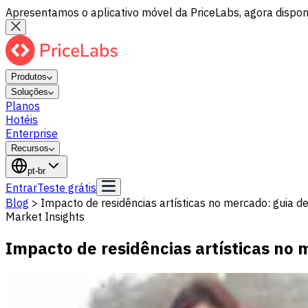
Apresentamos o aplicativo móvel da PriceLabs, agora disponí
Produtos
Soluções
Planos
Hotéis
Enterprise
Recursos
pt-br
Entrar
Teste grátis
Blog
>
Impacto de residências artísticas no mercado: guia 
Market Insights
Impacto de residências artísticas no