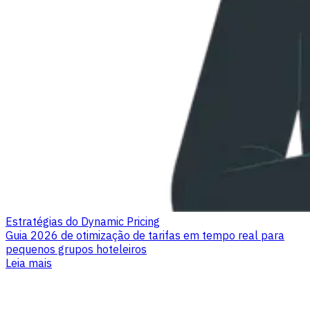
Estratégias do Dynamic Pricing
Guia 2026 de otimização de tarifas em tempo real para
pequenos grupos hoteleiros
Leia mais