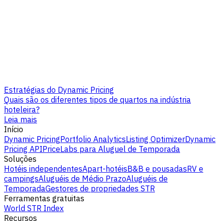
Estratégias do Dynamic Pricing
Quais são os diferentes tipos de quartos na indústria
hoteleira?
Leia mais
Início
Dynamic Pricing
Portfolio Analytics
Listing Optimizer
Dynamic
Pricing API
PriceLabs para Aluguel de Temporada
Soluções
Hotéis independentes
Apart-hotéis
B&B e pousadas
RV e
campings
Aluguéis de Médio Prazo
Aluguéis de
Temporada
Gestores de propriedades STR
Ferramentas gratuitas
World STR Index
Recursos