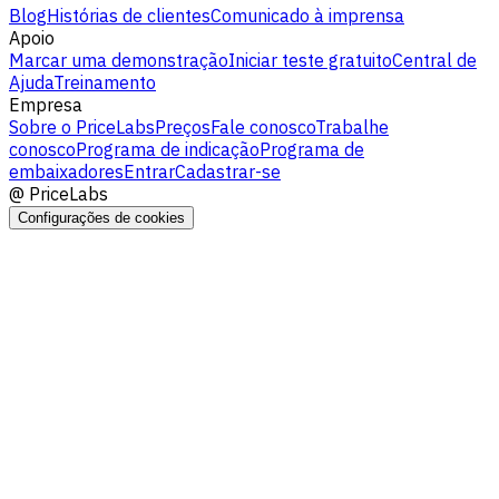
Blog
Histórias de clientes
Comunicado à imprensa
Apoio
Marcar uma demonstração
Iniciar teste gratuito
Central de
Ajuda
Treinamento
Empresa
Sobre o PriceLabs
Preços
Fale conosco
Trabalhe
conosco
Programa de indicação
Programa de
embaixadores
Entrar
Cadastrar-se
@
PriceLabs
Configurações de cookies