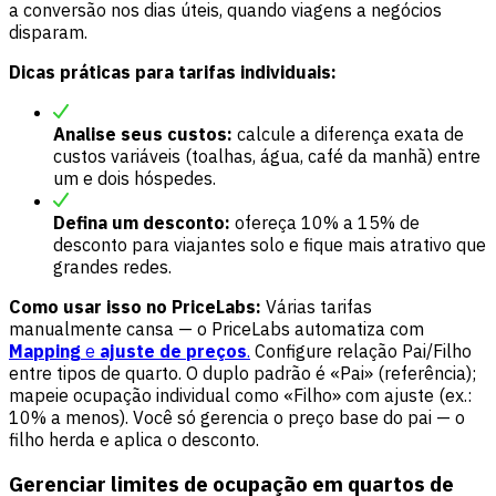
a conversão nos dias úteis, quando viagens a negócios
disparam.
Dicas práticas para tarifas individuais:
Analise seus custos:
calcule a diferença exata de
custos variáveis (toalhas, água, café da manhã) entre
um e dois hóspedes.
Defina um desconto:
ofereça 10% a 15% de
desconto para viajantes solo e fique mais atrativo que
grandes redes.
Como usar isso no PriceLabs:
Várias tarifas
manualmente cansa — o PriceLabs automatiza com
Mapping
e
ajuste de preços
.
Configure relação Pai/Filho
entre tipos de quarto. O duplo padrão é «Pai» (referência);
mapeie ocupação individual como «Filho» com ajuste (ex.:
10% a menos). Você só gerencia o preço base do pai — o
filho herda e aplica o desconto.
Gerenciar limites de ocupação em quartos de