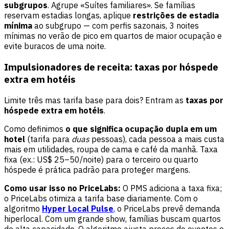
subgrupos
. Agrupe «Suítes familiares». Se famílias
reservam estadias longas, aplique
restrições de estadia
mínima
ao subgrupo — com perfis sazonais, 3 noites
mínimas no verão de pico em quartos de maior ocupação e
evite buracos de uma noite.
Impulsionadores de receita: taxas por hóspede
extra em hotéis
Limite três mas tarifa base para dois? Entram as
taxas por
hóspede extra em hotéis
.
Como definimos
o que significa ocupação dupla em um
hotel
(tarifa para
duas
pessoas), cada pessoa a mais custa
mais em utilidades, roupa de cama e café da manhã. Taxa
fixa (ex.: US$ 25–50/noite) para o terceiro ou quarto
hóspede é prática padrão para proteger margens.
Como usar isso no PriceLabs:
O PMS adiciona a taxa fixa;
o PriceLabs otimiza a tarifa base diariamente. Com o
algoritmo
Hyper Local Pulse
,
o PriceLabs prevê demanda
hiperlocal. Com um grande show, famílias buscam quartos
de alta capacidade. O algoritmo ajusta preços de eventos e