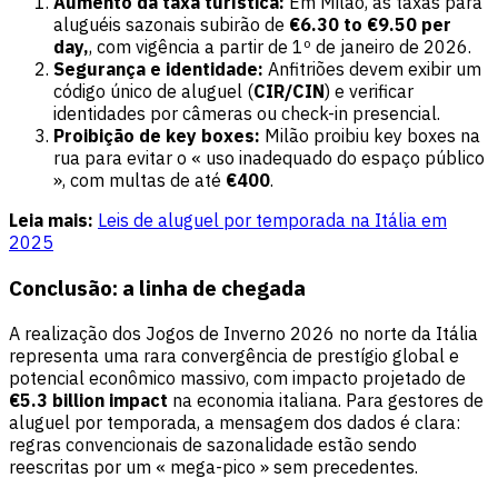
Aumento da taxa turística:
Em Milão, as taxas para
aluguéis sazonais subirão de
€6.30 to €9.50 per
day,
, com vigência a partir de 1º de janeiro de 2026.
Segurança e identidade:
Anfitriões devem exibir um
código único de aluguel (
CIR/CIN
) e verificar
identidades por câmeras ou check-in presencial.
Proibição de key boxes:
Milão proibiu key boxes na
rua para evitar o « uso inadequado do espaço público
», com multas de até
€400
.
Leia mais:
Leis de aluguel por temporada na Itália em
2025
Conclusão: a linha de chegada
A realização dos Jogos de Inverno 2026 no norte da Itália
representa uma rara convergência de prestígio global e
potencial econômico massivo, com impacto projetado de
€5.3 billion impact
na economia italiana. Para gestores de
aluguel por temporada, a mensagem dos dados é clara:
regras convencionais de sazonalidade estão sendo
reescritas por um « mega-pico » sem precedentes.