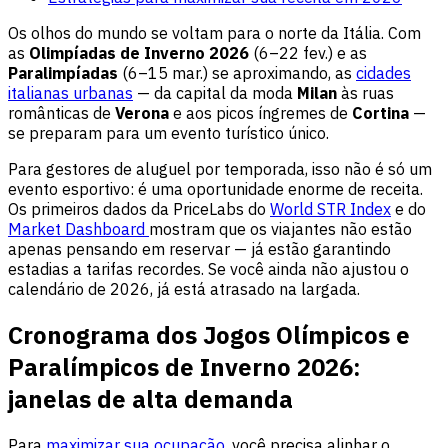
Os olhos do mundo se voltam para o norte da Itália. Com
as
Olimpíadas de Inverno 2026
(6–22 fev.) e as
Paralimpíadas
(6–15 mar.) se aproximando, as
cidades
italianas urbanas
— da capital da moda
Milan
às ruas
românticas de
Verona
e aos picos íngremes de
Cortina
—
se preparam para um evento turístico único.
Para gestores de aluguel por temporada, isso não é só um
evento esportivo: é uma oportunidade enorme de receita.
Os primeiros dados da PriceLabs do
World STR Index
e do
Market Dashboard
mostram que os viajantes não estão
apenas pensando em reservar — já estão garantindo
estadias a tarifas recordes. Se você ainda não ajustou o
calendário de 2026, já está atrasado na largada.
Cronograma dos Jogos Olímpicos e
Paralímpicos de Inverno 2026:
janelas de alta demanda
Para
maximizar sua ocupação
, você precisa alinhar o