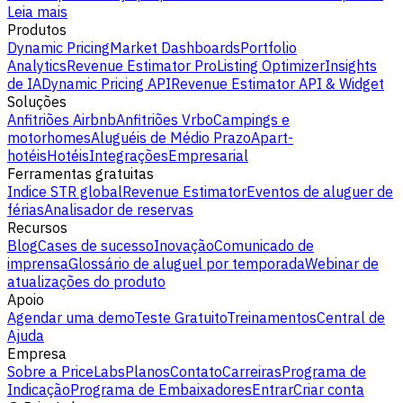
Leia mais
Produtos
Dynamic Pricing
Market Dashboards
Portfolio
Analytics
Revenue Estimator Pro
Listing Optimizer
Insights
de IA
Dynamic Pricing API
Revenue Estimator API & Widget
Soluções
Anfitriões Airbnb
Anfitriões Vrbo
Campings e
motorhomes
Aluguéis de Médio Prazo
Apart-
hotéis
Hotéis
Integrações
Empresarial
Ferramentas gratuitas
Indice STR global
Revenue Estimator
Eventos de aluguer de
férias
Analisador de reservas
Recursos
Blog
Cases de sucesso
Inovação
Comunicado de
imprensa
Glossário de aluguel por temporada
Webinar de
atualizações do produto
Apoio
Agendar uma demo
Teste Gratuito
Treinamentos
Central de
Ajuda
Empresa
Sobre a PriceLabs
Planos
Contato
Carreiras
Programa de
Indicação
Programa de Embaixadores
Entrar
Criar conta