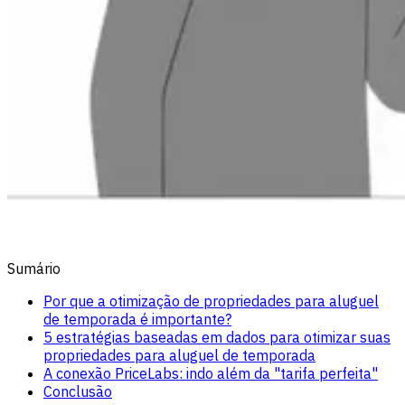
Sumário
Por que a otimização de propriedades para aluguel
de temporada é importante?
5 estratégias baseadas em dados para otimizar suas
propriedades para aluguel de temporada
A conexão PriceLabs: indo além da "tarifa perfeita"
Conclusão