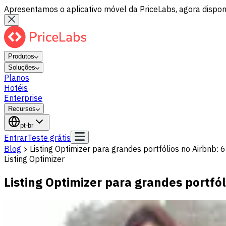
Apresentamos o aplicativo móvel da PriceLabs, agora disponí
Produtos
Soluções
Planos
Hotéis
Enterprise
Recursos
pt-br
Entrar
Teste grátis
Blog
>
Listing Optimizer para grandes portfólios no Airbnb:
Listing Optimizer
Listing Optimizer para grandes portfó