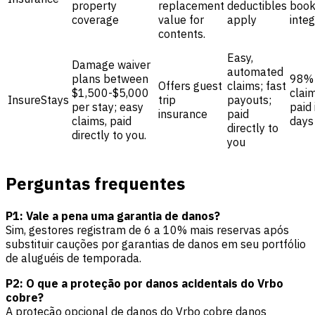
property
replacement
deductibles
book
coverage
value for
apply
integ
contents.
Easy,
Damage waiver
automated
plans between
98%
Offers guest
claims; fast
$1,500-$5,000
clai
InsureStays
trip
payouts;
per stay; easy
paid 
insurance
paid
claims, paid
days
directly to
directly to you.
you
Perguntas frequentes
P1: Vale a pena uma garantia de danos?
Sim, gestores registram de 6 a 10% mais reservas após
substituir cauções por garantias de danos em seu portfólio
de aluguéis de temporada.
P2: O que a proteção por danos acidentais do Vrbo
cobre?
A proteção opcional de danos do Vrbo cobre danos