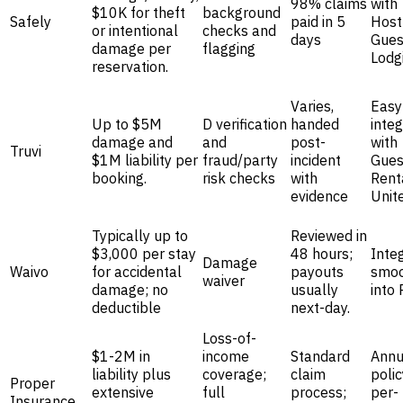
98% claims
with
$10K for theft
background
Safely
paid in 5
Hostf
or intentional
checks and
days
Gues
damage per
flagging
Lodg
reservation.
Varies,
Easy
Up to $5M
D verification
handed
integ
damage and
and
post-
with
Truvi
$1M liability per
fraud/party
incident
Gues
booking.
risk checks
with
Rent
evidence
Unit
Typically up to
Reviewed in
$3,000 per stay
48 hours;
Inte
Damage
Waivo
for accidental
payouts
smoo
waiver
damage; no
usually
into
deductible
next-day.
Loss-of-
$1-2M in
income
Standard
Annu
liability plus
coverage;
claim
polic
Proper
extensive
full
process;
per-
Insurance