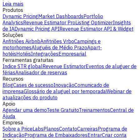
Leia mais
Produtos
Dynamic Pricing
Market Dashboards
Portfolio
Analytics
Revenue Estimator Pro
Listing Optimizer
Insights
de IA
Dynamic Pricing API
Revenue Estimator API & Widget
Soluções
Anfitriões Airbnb
Anfitriões Vrbo
Campings e
motorhomes
Aluguéis de Médio Prazo
Apart-
hotéis
Hotéis
Integrações
Empresarial
Ferramentas gratuitas
Indice STR global
Revenue Estimator
Eventos de aluguer de
férias
Analisador de reservas
Recursos
Blog
Cases de sucesso
Inovação
Comunicado de
imprensa
Glossário de aluguel por temporada
Webinar de
atualizações do produto
Apoio
Agendar uma demo
Teste Gratuito
Treinamentos
Central de
Ajuda
Empresa
Sobre a PriceLabs
Planos
Contato
Carreiras
Programa de
Indicação
Programa de Embaixadores
Entrar
Criar conta