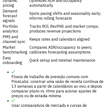
Dynamic
Optimizes ADR and occupancy
pricing
automatically
Demand
Spots pacing shifts and seasonality early;
forecast
informs rolling forecasts
signals
Portfolio
Tracks ROI, RevPAR, and market comps;
analytics
produces revenue projections
PMS and
Keeps rates and calendars aligned
channel sync
Market
Compares ADR/occupancy to peers;
benchmarking
calibrates forecasting assumptions
Easy
Quick setup and minimal maintenance
onboarding
Fluxos de trabalho de previsão comuns com
PriceLabs: construir uma visão de receita contínua de
13 semanas a partir de calendários ao vivo, e depois
comparar plano vs. ritmo para acionar ajustes de
preços ou de estadia mínima
Usar comparativos de mercado e curvas de