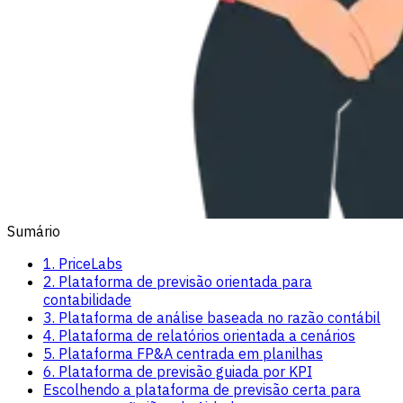
Sumário
1. PriceLabs
2. Plataforma de previsão orientada para
contabilidade
3. Plataforma de análise baseada no razão contábil
4. Plataforma de relatórios orientada a cenários
5. Plataforma FP&A centrada em planilhas
6. Plataforma de previsão guiada por KPI
Escolhendo a plataforma de previsão certa para