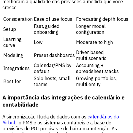
melhoram a qualidade das previsões à medida que você
cresce.
Consideration
Ease of use focus
Forecasting depth focus
Fast, guided
Longer model
Setup
onboarding
configuration
Learning
Low
Moderate to high
curve
Driver‑based,
Modeling
Preset dashboards
multi‑scenario
Calendar/PMS by
Accounting +
Integrations
default
spreadsheet stacks
Solo hosts, small
Growing portfolios,
Best for
teams
multi‑entity
A importância das integrações de calendário e
contabilidade
A sincronização fluida de dados com os
calendários do
Airbnb
, o PMS e os sistemas contábeis é a base de
previsões de ROI precisas e de baixa manutenção. As