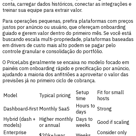
conta, carregar dados históricos, conectar as integrações e
treinar sua equipe para extrair valor.
Para operações pequenas, prefira plataformas com preços
justos por anúncio ou usuário, que ofereçam onboarding
guiado e gerem valor dentro do primeiro mês. Se você está
buscando escala multi-propriedade, plataformas baseadas
em drivers de custo mais alto podem se pagar pelo
controle granular e consolidação do portfólio.
O PriceLabs geralmente se encaixa no modelo focado em
painéis com onboarding rápido e precificação por anúncio,
ajudando a maioria dos anfitriões a aproveitar o valor das
previsões já no primeiro ciclo de cobrança.
Setup
Fit for small
Model
Typical pricing
time
hosts
Hours to
Dashboard‑first
Monthly SaaS
Strong
days
Hybrid (dash +
Higher monthly
Days to
Good if scaling
models)
or annual
weeks
Enterprise
Consider only
$20k+/year
Weeks