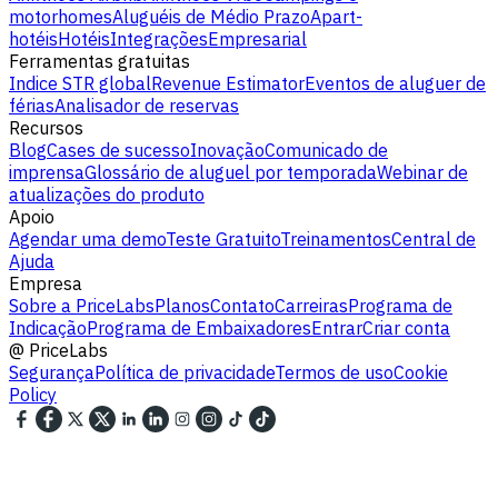
motorhomes
Aluguéis de Médio Prazo
Apart-
hotéis
Hotéis
Integrações
Empresarial
Ferramentas gratuitas
Indice STR global
Revenue Estimator
Eventos de aluguer de
férias
Analisador de reservas
Recursos
Blog
Cases de sucesso
Inovação
Comunicado de
imprensa
Glossário de aluguel por temporada
Webinar de
atualizações do produto
Apoio
Agendar uma demo
Teste Gratuito
Treinamentos
Central de
Ajuda
Empresa
Sobre a PriceLabs
Planos
Contato
Carreiras
Programa de
Indicação
Programa de Embaixadores
Entrar
Criar conta
@
PriceLabs
Segurança
Política de privacidade
Termos de uso
Cookie
Policy