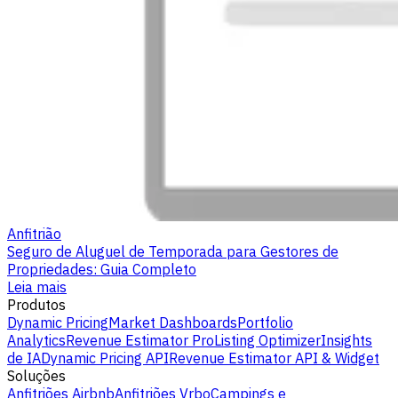
Anfitrião
Seguro de Aluguel de Temporada para Gestores de
Propriedades: Guia Completo
Leia mais
Produtos
Dynamic Pricing
Market Dashboards
Portfolio
Analytics
Revenue Estimator Pro
Listing Optimizer
Insights
de IA
Dynamic Pricing API
Revenue Estimator API & Widget
Soluções
Anfitriões Airbnb
Anfitriões Vrbo
Campings e