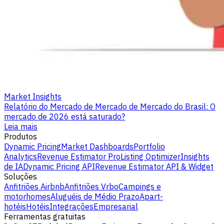
Market Insights
Relatório do Mercado de Mercado de Mercado do Brasil: O
mercado de 2026 está saturado?
Leia mais
Produtos
Dynamic Pricing
Market Dashboards
Portfolio
Analytics
Revenue Estimator Pro
Listing Optimizer
Insights
de IA
Dynamic Pricing API
Revenue Estimator API & Widget
Soluções
Anfitriões Airbnb
Anfitriões Vrbo
Campings e
motorhomes
Aluguéis de Médio Prazo
Apart-
hotéis
Hotéis
Integrações
Empresarial
Ferramentas gratuitas