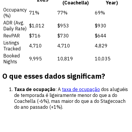
(Coachella)
Year)
Occupancy
71%
77%
69%
(%)
ADR (Avg.
$1,012
$953
$930
Daily Rate)
RevPAR
$716
$730
$644
Listings
4,710
4,710
4,829
Tracked
Booked
9,995
10,819
10,035
Nights
O que esses dados significam?
Taxa de ocupação
: A
taxa de ocupação
dos aluguéis
de temporada é ligeiramente menor do que a do
Coachella (-6%), mas maior do que a do Stagecoach
do ano passado (+1%).