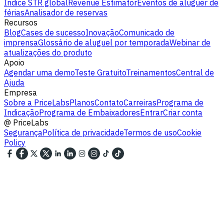
Indice STR global
Revenue Estimator
Eventos de aluguer de
férias
Analisador de reservas
Recursos
Blog
Cases de sucesso
Inovação
Comunicado de
imprensa
Glossário de aluguel por temporada
Webinar de
atualizações do produto
Apoio
Agendar uma demo
Teste Gratuito
Treinamentos
Central de
Ajuda
Empresa
Sobre a PriceLabs
Planos
Contato
Carreiras
Programa de
Indicação
Programa de Embaixadores
Entrar
Criar conta
@
PriceLabs
Segurança
Política de privacidade
Termos de uso
Cookie
Policy