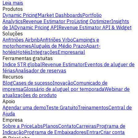
Leia mais
Produtos
Dynamic Pricing
Market Dashboards
Portfolio
Analytics
Revenue Estimator Pro
Listing Optimizer
Insights
de IA
Dynamic Pricing API
Revenue Estimator API & Widget
Soluções
Anfitriões Airbnb
Anfitriões Vrbo
Campings e
motorhomes
Aluguéis de Médio Prazo
Apart-
hotéis
Hotéis
Integrações
Empresarial
Ferramentas gratuitas
Indice STR global
Revenue Estimator
Eventos de aluguer de
férias
Analisador de reservas
Recursos
Blog
Cases de sucesso
Inovação
Comunicado de
imprensa
Glossário de aluguel por temporada
Webinar de
atualizações do produto
Apoio
Agendar uma demo
Teste Gratuito
Treinamentos
Central de
Ajuda
Empresa
Sobre a PriceLabs
Planos
Contato
Carreiras
Programa de
Indicação
Programa de Embaixadores
Entrar
Criar conta