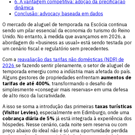
6. A vantagem competitiva: adoção da precificação
dinâmica
Conclusão: advocacy baseada em dados
O mercado de aluguel de temporada na Escócia continua
sendo um pilar essencial da economia do turismo do Reino
Unido. No entanto, à medida que avançamos em 2026, a
abordagem do «business as usual» está sendo testada por
um cenário fiscal e regulatório sem precedentes.
Com a
reavaliação das tarifas não domésticas (NDR) de
2026
se fazendo sentir plenamente, o setor de aluguel de
temporada emergiu como a indústria mais afetada do país.
Alguns gestores de propriedades enfrentam
aumentos de
tarifas de até 400%
, transformando o desafio de
simplesmente «conseguir mais reservas» em uma defesa
de alto risco da lucratividade.
A isso se soma a introdução das primeiras
taxas turísticas
(Visitor Levies)
, especialmente em Edimburgo, onde uma
cobrança diária de 5%
já está integrada à experiência dos
hóspedes. Nesse cenário, cada noite sem reserva ou com
preço abaixo do ideal não é só uma oportunidade perdida