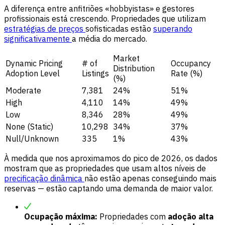
A diferença entre anfitriões «hobbyistas» e gestores
profissionais está crescendo. Propriedades que utilizam
estratégias de preços
sofisticadas estão
superando
significativamente
a média do mercado.
Market
Dynamic Pricing
# of
Occupancy
Distribution
Adoption Level
Listings
Rate (%)
(%)
Moderate
7,381
24%
51%
High
4,110
14%
49%
Low
8,346
28%
49%
None (Static)
10,298
34%
37%
Null/Unknown
335
1%
43%
À medida que nos aproximamos do pico de 2026, os dados
mostram que as propriedades que usam altos níveis de
precificação
dinâmica
não estão apenas conseguindo mais
reservas — estão captando uma demanda de maior valor.
Ocupação máxima:
Propriedades com
adoção alta