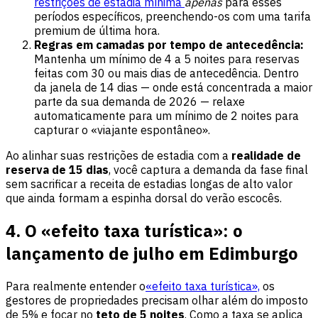
restrições de estadia mínima
apenas
para esses
períodos específicos, preenchendo-os com uma tarifa
premium de última hora.
Regras em camadas por tempo de antecedência:
Mantenha um mínimo de 4 a 5 noites para reservas
feitas com 30 ou mais dias de antecedência. Dentro
da janela de 14 dias — onde está concentrada a maior
parte da sua demanda de 2026 — relaxe
automaticamente para um mínimo de 2 noites para
capturar o «viajante espontâneo».
Ao alinhar suas restrições de estadia com a
realidade de
reserva de 15 dias
, você captura a demanda da fase final
sem sacrificar a receita de estadias longas de alto valor
que ainda formam a espinha dorsal do verão escocês.
4. O «efeito taxa turística»: o
lançamento de julho em Edimburgo
Para realmente entender o
«efeito taxa turística»,
os
gestores de propriedades precisam olhar além do imposto
de 5% e focar no
teto de 5 noites
. Como a taxa se aplica