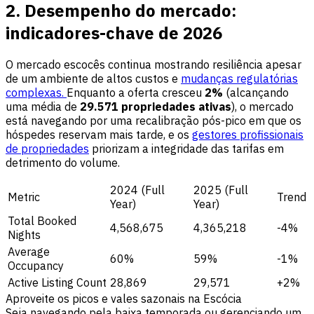
2. Desempenho do mercado:
indicadores-chave de 2026
O mercado escocês continua mostrando resiliência apesar
de um ambiente de altos custos e
mudanças regulatórias
complexas.
Enquanto a oferta cresceu
2%
(alcançando
uma média de
29.571 propriedades ativas
), o mercado
está navegando por uma recalibração pós-pico em que os
hóspedes reservam mais tarde, e os
gestores profissionais
de propriedades
priorizam a integridade das tarifas em
detrimento do volume.
2024 (Full
2025 (Full
Metric
Trend
Year)
Year)
Total Booked
4,568,675
4,365,218
-4%
Nights
Average
60%
59%
-1%
Occupancy
Active Listing Count
28,869
29,571
+2%
Aproveite os picos e vales sazonais na Escócia
Seja navegando pela baixa temporada ou gerenciando um