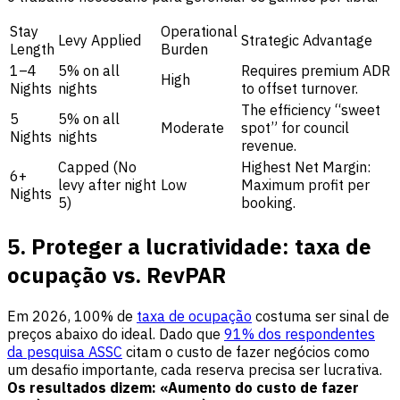
Stay
Operational
Levy Applied
Strategic Advantage
Length
Burden
1–4
5% on all
Requires premium ADR
High
Nights
nights
to offset turnover.
The efficiency “sweet
5
5% on all
Moderate
spot” for council
Nights
nights
revenue.
Capped (No
Highest Net Margin:
6+
levy after night
Low
Maximum profit per
Nights
5)
booking.
5. Proteger a lucratividade: taxa de
ocupação vs. RevPAR
Em 2026, 100% de
taxa de ocupação
costuma ser sinal de
preços abaixo do ideal. Dado que
91% dos respondentes
da pesquisa ASSC
citam o custo de fazer negócios como
um desafio importante, cada reserva precisa ser lucrativa.
Os resultados dizem: «Aumento do custo de fazer