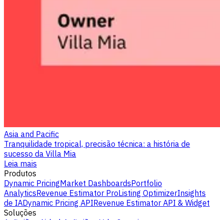
Asia and Pacific
Tranquilidade tropical, precisão técnica: a história de
sucesso da Villa Mia
Leia mais
Produtos
Dynamic Pricing
Market Dashboards
Portfolio
Analytics
Revenue Estimator Pro
Listing Optimizer
Insights
de IA
Dynamic Pricing API
Revenue Estimator API & Widget
Soluções