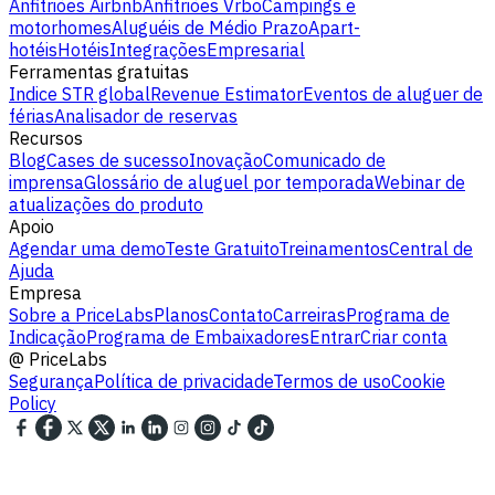
Anfitriões Airbnb
Anfitriões Vrbo
Campings e
motorhomes
Aluguéis de Médio Prazo
Apart-
hotéis
Hotéis
Integrações
Empresarial
Ferramentas gratuitas
Indice STR global
Revenue Estimator
Eventos de aluguer de
férias
Analisador de reservas
Recursos
Blog
Cases de sucesso
Inovação
Comunicado de
imprensa
Glossário de aluguel por temporada
Webinar de
atualizações do produto
Apoio
Agendar uma demo
Teste Gratuito
Treinamentos
Central de
Ajuda
Empresa
Sobre a PriceLabs
Planos
Contato
Carreiras
Programa de
Indicação
Programa de Embaixadores
Entrar
Criar conta
@
PriceLabs
Segurança
Política de privacidade
Termos de uso
Cookie
Policy