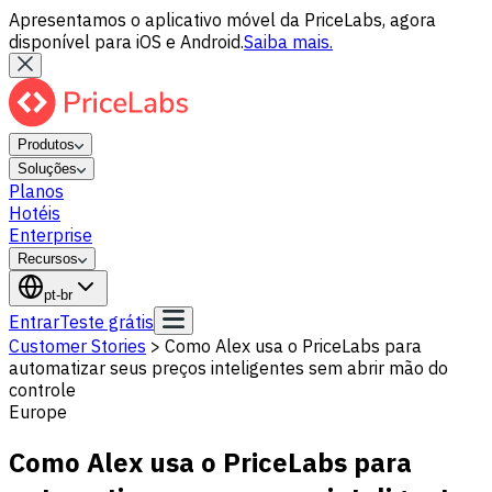
Apresentamos o aplicativo móvel da PriceLabs, agora
disponível para iOS e Android.
Saiba mais.
Produtos
Soluções
Planos
Hotéis
Enterprise
Recursos
pt-br
Entrar
Teste grátis
Customer Stories
>
Como Alex usa o PriceLabs para
automatizar seus preços inteligentes sem abrir mão do
controle
Europe
Como Alex usa o PriceLabs para