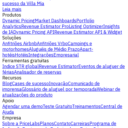
sucesso da Villa Mia
Leia mais
Produtos
Dynamic Pricing
Market Dashboards
Portfolio
Analytics
Revenue Estimator Pro
Listing Optimizer
Insights
de IA
Dynamic Pricing API
Revenue Estimator API & Widget
Soluções
Anfitriões Airbnb
Anfitriões Vrbo
Campings e
motorhomes
Aluguéis de Médio Prazo
Apart-
hotéis
Hotéis
Integrações
Empresarial
Ferramentas gratuitas
Indice STR global
Revenue Estimator
Eventos de aluguer de
férias
Analisador de reservas
Recursos
Blog
Cases de sucesso
Inovação
Comunicado de
imprensa
Glossário de aluguel por temporada
Webinar de
atualizações do produto
Apoio
Agendar uma demo
Teste Gratuito
Treinamentos
Central de
Ajuda
Empresa
Sobre a PriceLabs
Planos
Contato
Carreiras
Programa de