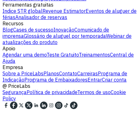
Ferramentas gratuitas
Indice STR global
Revenue Estimator
Eventos de aluguer de
férias
Analisador de reservas
Recursos
Blog
Cases de sucesso
Inovação
Comunicado de
imprensa
Glossário de aluguel por temporada
Webinar de
atualizações do produto
Apoio
Agendar uma demo
Teste Gratuito
Treinamentos
Central de
Ajuda
Empresa
Sobre a PriceLabs
Planos
Contato
Carreiras
Programa de
Indicação
Programa de Embaixadores
Entrar
Criar conta
@
PriceLabs
Segurança
Política de privacidade
Termos de uso
Cookie
Policy