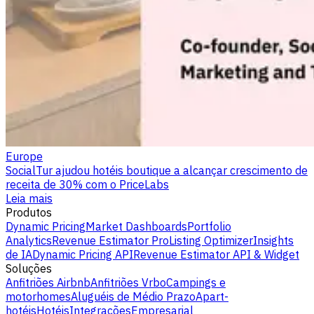
Europe
SocialTur ajudou hotéis boutique a alcançar crescimento de
receita de 30% com o PriceLabs
Leia mais
Produtos
Dynamic Pricing
Market Dashboards
Portfolio
Analytics
Revenue Estimator Pro
Listing Optimizer
Insights
de IA
Dynamic Pricing API
Revenue Estimator API & Widget
Soluções
Anfitriões Airbnb
Anfitriões Vrbo
Campings e
motorhomes
Aluguéis de Médio Prazo
Apart-
hotéis
Hotéis
Integrações
Empresarial