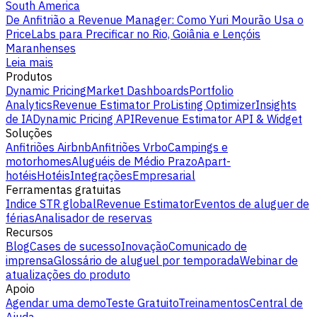
South America
De Anfitrião a Revenue Manager: Como Yuri Mourão Usa o
PriceLabs para Precificar no Rio, Goiânia e Lençóis
Maranhenses
Leia mais
Produtos
Dynamic Pricing
Market Dashboards
Portfolio
Analytics
Revenue Estimator Pro
Listing Optimizer
Insights
de IA
Dynamic Pricing API
Revenue Estimator API & Widget
Soluções
Anfitriões Airbnb
Anfitriões Vrbo
Campings e
motorhomes
Aluguéis de Médio Prazo
Apart-
hotéis
Hotéis
Integrações
Empresarial
Ferramentas gratuitas
Indice STR global
Revenue Estimator
Eventos de aluguer de
férias
Analisador de reservas
Recursos
Blog
Cases de sucesso
Inovação
Comunicado de
imprensa
Glossário de aluguel por temporada
Webinar de
atualizações do produto
Apoio
Agendar uma demo
Teste Gratuito
Treinamentos
Central de
Ajuda