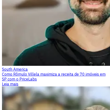
South America
Como Rômulo Villela maximiza a receita de 70 imóveis em
SP com o PriceLabs
Leia mais