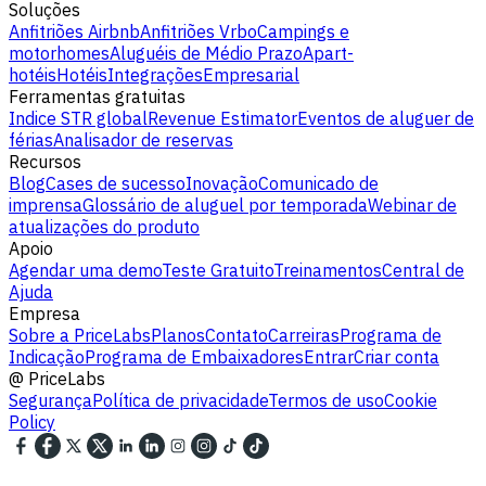
Soluções
Anfitriões Airbnb
Anfitriões Vrbo
Campings e
motorhomes
Aluguéis de Médio Prazo
Apart-
hotéis
Hotéis
Integrações
Empresarial
Ferramentas gratuitas
Indice STR global
Revenue Estimator
Eventos de aluguer de
férias
Analisador de reservas
Recursos
Blog
Cases de sucesso
Inovação
Comunicado de
imprensa
Glossário de aluguel por temporada
Webinar de
atualizações do produto
Apoio
Agendar uma demo
Teste Gratuito
Treinamentos
Central de
Ajuda
Empresa
Sobre a PriceLabs
Planos
Contato
Carreiras
Programa de
Indicação
Programa de Embaixadores
Entrar
Criar conta
@
PriceLabs
Segurança
Política de privacidade
Termos de uso
Cookie
Policy