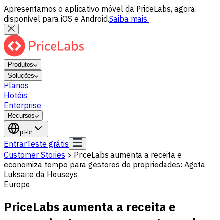
Apresentamos o aplicativo móvel da PriceLabs, agora
disponível para iOS e Android.
Saiba mais.
Produtos
Soluções
Planos
Hotéis
Enterprise
Recursos
pt-br
Entrar
Teste grátis
Customer Stories
>
PriceLabs aumenta a receita e
economiza tempo para gestores de propriedades: Agota
Luksaite da Houseys
Europe
PriceLabs aumenta a receita e