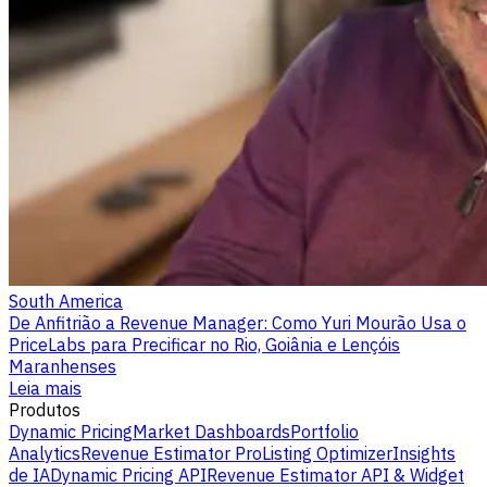
South America
De Anfitrião a Revenue Manager: Como Yuri Mourão Usa o
PriceLabs para Precificar no Rio, Goiânia e Lençóis
Maranhenses
Leia mais
Produtos
Dynamic Pricing
Market Dashboards
Portfolio
Analytics
Revenue Estimator Pro
Listing Optimizer
Insights
de IA
Dynamic Pricing API
Revenue Estimator API & Widget