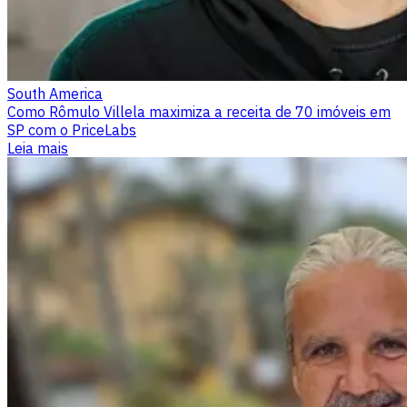
South America
Como Rômulo Villela maximiza a receita de 70 imóveis em
SP com o PriceLabs
Leia mais