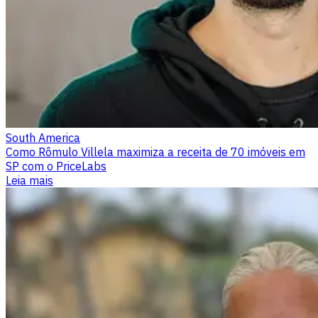
South America
Como Rômulo Villela maximiza a receita de 70 imóveis em
SP com o PriceLabs
Leia mais