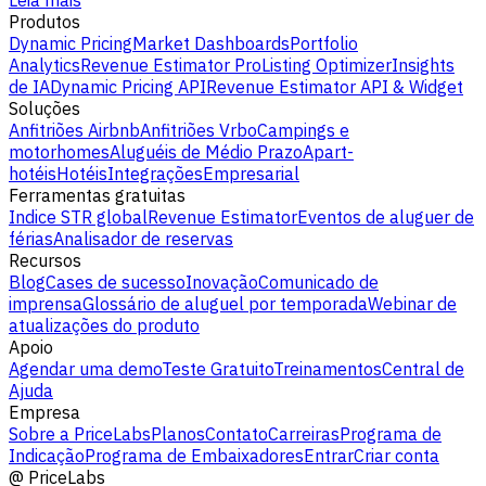
Produtos
Dynamic Pricing
Market Dashboards
Portfolio
Analytics
Revenue Estimator Pro
Listing Optimizer
Insights
de IA
Dynamic Pricing API
Revenue Estimator API & Widget
Soluções
Anfitriões Airbnb
Anfitriões Vrbo
Campings e
motorhomes
Aluguéis de Médio Prazo
Apart-
hotéis
Hotéis
Integrações
Empresarial
Ferramentas gratuitas
Indice STR global
Revenue Estimator
Eventos de aluguer de
férias
Analisador de reservas
Recursos
Blog
Cases de sucesso
Inovação
Comunicado de
imprensa
Glossário de aluguel por temporada
Webinar de
atualizações do produto
Apoio
Agendar uma demo
Teste Gratuito
Treinamentos
Central de
Ajuda
Empresa
Sobre a PriceLabs
Planos
Contato
Carreiras
Programa de
Indicação
Programa de Embaixadores
Entrar
Criar conta
@
PriceLabs