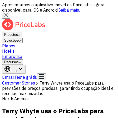
Apresentamos o aplicativo móvel da PriceLabs, agora
disponível para iOS e Android.
Saiba mais.
Produtos
Soluções
Planos
Hotéis
Enterprise
Recursos
pt-br
Entrar
Teste grátis
Customer Stories
>
Terry Whyte usa o PriceLabs para
previsões de preços precisas, garantindo ocupação ideal e
receitas maximizadas
North America
Terry Whyte usa o PriceLabs para