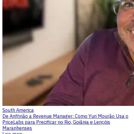
South America
De Anfitrião a Revenue Manager: Como Yuri Mourão Usa o
PriceLabs para Precificar no Rio, Goiânia e Lençóis
Maranhenses
Leia mais