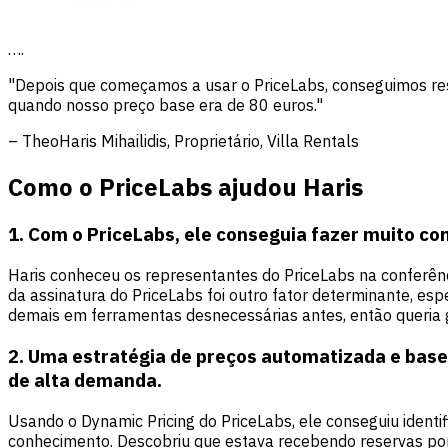
….
"Depois que começamos a usar o PriceLabs, conseguimos rese
quando nosso preço base era de 80 euros."
– TheoHaris Mihailidis, Proprietário, Villa Rentals
Como o PriceLabs ajudou Haris
1. Com o PriceLabs, ele conseguia fazer muito co
Haris conheceu os representantes do PriceLabs na conferên
da assinatura do PriceLabs foi outro fator determinante, e
demais em ferramentas desnecessárias antes, então queria g
2. Uma estratégia de preços automatizada e base
de alta demanda.
Usando o Dynamic Pricing do PriceLabs, ele conseguiu identif
conhecimento. Descobriu que estava recebendo reservas por 