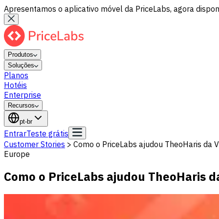
Apresentamos o aplicativo móvel da PriceLabs, agora disponí
Produtos
Soluções
Planos
Hotéis
Enterprise
Recursos
pt-br
Entrar
Teste grátis
Customer Stories
>
Como o PriceLabs ajudou TheoHaris da Vi
Europe
Como o PriceLabs ajudou TheoHaris da 