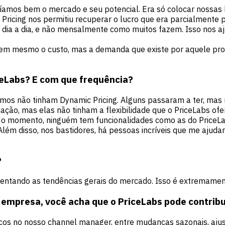
cíamos bem o mercado e seu potencial. Era só colocar nossas
icing nos permitiu recuperar o lucro que era parcialmente pe
 dia a dia, e não mensalmente como muitos fazem. Isso nos a
nem mesmo o custo, mas a demanda que existe por aquele pro
eLabs? E com que frequência?
mos não tinham Dynamic Pricing. Alguns passaram a ter, mas
icação, mas elas não tinham a flexibilidade que o PriceLabs 
 momento, ninguém tem funcionalidades como as do PriceLabs. 
. Além disso, nos bastidores, há pessoas incríveis que me aju
?
sentando as tendências gerais do mercado. Isso é extremamen
empresa, você acha que o PriceLabs pode contribu
os no nosso channel manager, entre mudanças sazonais, ajus