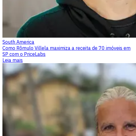
South America
Como Rômulo Villela maximiza a receita de 70 imóveis em
SP com o PriceLabs
Leia mais