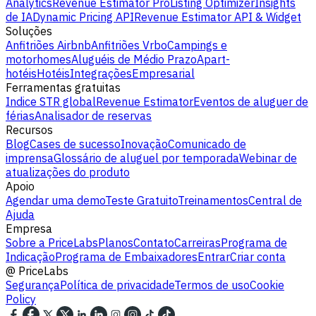
Analytics
Revenue Estimator Pro
Listing Optimizer
Insights
de IA
Dynamic Pricing API
Revenue Estimator API & Widget
Soluções
Anfitriões Airbnb
Anfitriões Vrbo
Campings e
motorhomes
Aluguéis de Médio Prazo
Apart-
hotéis
Hotéis
Integrações
Empresarial
Ferramentas gratuitas
Indice STR global
Revenue Estimator
Eventos de aluguer de
férias
Analisador de reservas
Recursos
Blog
Cases de sucesso
Inovação
Comunicado de
imprensa
Glossário de aluguel por temporada
Webinar de
atualizações do produto
Apoio
Agendar uma demo
Teste Gratuito
Treinamentos
Central de
Ajuda
Empresa
Sobre a PriceLabs
Planos
Contato
Carreiras
Programa de
Indicação
Programa de Embaixadores
Entrar
Criar conta
@
PriceLabs
Segurança
Política de privacidade
Termos de uso
Cookie
Policy