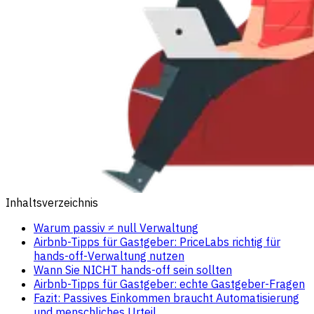
Inhaltsverzeichnis
Warum passiv ≠ null Verwaltung
Airbnb-Tipps für Gastgeber: PriceLabs richtig für
hands-off-Verwaltung nutzen
Wann Sie NICHT hands-off sein sollten
Airbnb-Tipps für Gastgeber: echte Gastgeber-Fragen
Fazit: Passives Einkommen braucht Automatisierung
und menschliches Urteil