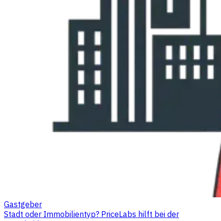
Gastgeber
Stadt oder Immobilientyp? PriceLabs hilft bei der