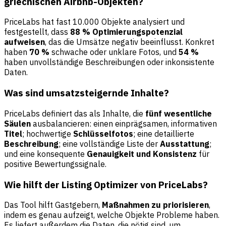
griechischen Airbnb-Objekten?
PriceLabs hat fast 10.000 Objekte analysiert und
festgestellt, dass
88 % Optimierungspotenzial
aufweisen
, das die Umsätze negativ beeinflusst. Konkret
haben
70 %
schwache oder unklare Fotos, und
54 %
haben unvollständige Beschreibungen oder inkonsistente
Daten.
Was sind umsatzsteigernde Inhalte?
PriceLabs definiert das als Inhalte, die
fünf wesentliche
Säulen
ausbalancieren: einen einprägsamen, informativen
Titel
; hochwertige
Schlüsselfotos
; eine detaillierte
Beschreibung
; eine vollständige Liste der
Ausstattung
;
und eine konsequente
Genauigkeit und Konsistenz
für
positive Bewertungssignale.
Wie hilft der Listing Optimizer von PriceLabs?
Das Tool hilft Gastgebern,
Maßnahmen zu priorisieren
,
indem es genau aufzeigt, welche Objekte Probleme haben.
Es liefert außerdem die Daten, die nötig sind, um