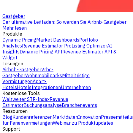
Gastgeber
Der ultimative Leitfaden: So werden Sie Airbnb-Gastgeber
Mehr lesen
Produkte
Dynamic Pricing
Market Dashboards
Portfolio
Analytics
Revenue Estimator Pro
Listing Optimizer
AI
Insights
Dynamic Pricing API
Revenue Estimator API &
Widget
Lösungen
Airbnb-Gastgeber
Vrbo-
Gastgeber
Wohnmobilparks
Mittelfristige
Vermietungen
Apart-
Hotels
Hotels
Integrationen
Unternehmen
Kostenlose Tools
Weltweiter STR-Index
Revenue
Estimator
Buchungsanalyse
Branchenevents
Ressourcen
Blog
Kundenreferenzen
Marktdaten
Innovation
Pressemitteilu
für Ferienvermietungen
Webinar zu Produktupdates
Support