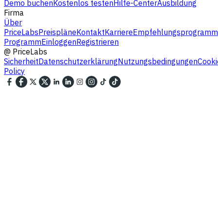
Demo buchen
Kostenlos testen
Hilfe-Center
Ausbildung
Firma
Über
PriceLabs
Preispläne
Kontakt
Karriere
Empfehlungsprogramm
Programm
Einloggen
Registrieren
@
PriceLabs
Sicherheit
Datenschutzerklärung
Nutzungsbedingungen
Cooki
Policy