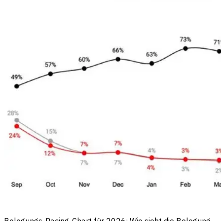
Belegungs-Pacing-Chart für 2026: Wie sieht die Belegung