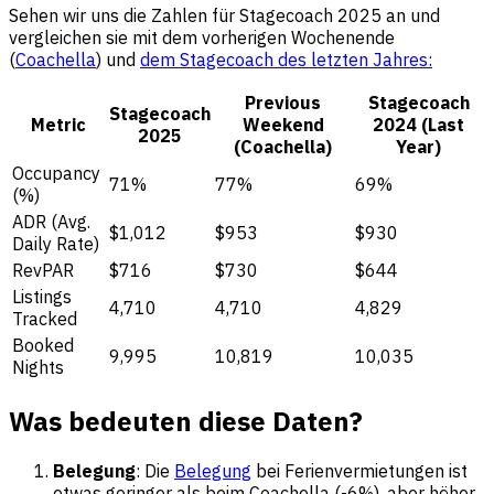
Sehen wir uns die Zahlen für Stagecoach 2025 an und
vergleichen sie mit dem vorherigen Wochenende
(
Coachella
) und
dem Stagecoach des letzten Jahres:
Previous
Stagecoach
Stagecoach
Metric
Weekend
2024 (Last
2025
(Coachella)
Year)
Occupancy
71%
77%
69%
(%)
ADR (Avg.
$1,012
$953
$930
Daily Rate)
RevPAR
$716
$730
$644
Listings
4,710
4,710
4,829
Tracked
Booked
9,995
10,819
10,035
Nights
Was bedeuten diese Daten?
Belegung
: Die
Belegung
bei Ferienvermietungen ist
etwas geringer als beim Coachella (-6%), aber höher