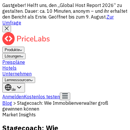
Gastgeber! Helft uns, den „Global Host Report 2026“ zu
gestalten. Dauer: ca. 10 Minuten, anonym – und ihr erhaltet
den Bericht als Erste. Geöffnet bis zum 9. August.
Zur
Umfrage
Produkte
Lösungen
Preispläne
Hotels
Unternehmen
Lernressourcen
de
Anmelden
Kostenlos testen
Blog
>
Stagecoach: Wie Immobilienverwalter groß
gewinnen können
Market Insights
Stagecoach: Wie