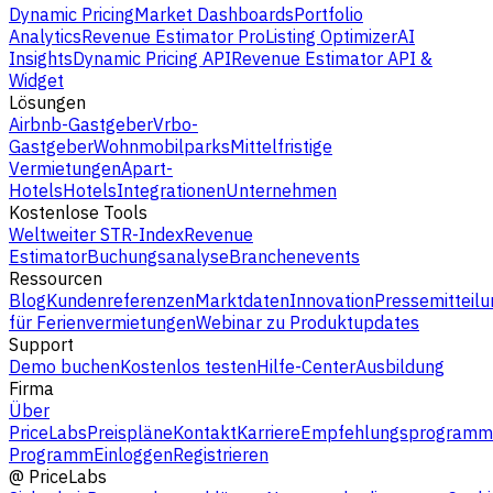
Dynamic Pricing
Market Dashboards
Portfolio
Analytics
Revenue Estimator Pro
Listing Optimizer
AI
Insights
Dynamic Pricing API
Revenue Estimator API &
Widget
Lösungen
Airbnb-Gastgeber
Vrbo-
Gastgeber
Wohnmobilparks
Mittelfristige
Vermietungen
Apart-
Hotels
Hotels
Integrationen
Unternehmen
Kostenlose Tools
Weltweiter STR-Index
Revenue
Estimator
Buchungsanalyse
Branchenevents
Ressourcen
Blog
Kundenreferenzen
Marktdaten
Innovation
Pressemitteilu
für Ferienvermietungen
Webinar zu Produktupdates
Support
Demo buchen
Kostenlos testen
Hilfe-Center
Ausbildung
Firma
Über
PriceLabs
Preispläne
Kontakt
Karriere
Empfehlungsprogramm
Programm
Einloggen
Registrieren
@
PriceLabs